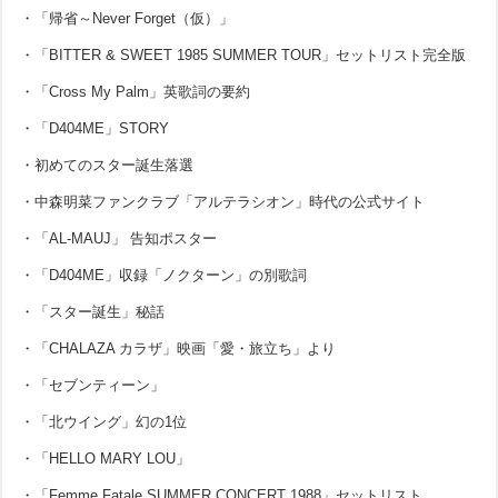
・「帰省～Never Forget（仮）」
・「BITTER & SWEET 1985 SUMMER TOUR」セットリスト完全版
・「Cross My Palm」英歌詞の要約
・「D404ME」STORY
・初めてのスター誕生落選
・中森明菜ファンクラブ「アルテラシオン」時代の公式サイト
・「AL-MAUJ」 告知ポスター
・「D404ME」収録「ノクターン」の別歌詞
・「スター誕生」秘話
・「CHALAZA カラザ」映画「愛・旅立ち」より
・「セブンティーン」
・「北ウイング」幻の1位
・「HELLO MARY LOU」
・「Femme Fatale SUMMER CONCERT 1988」セットリスト