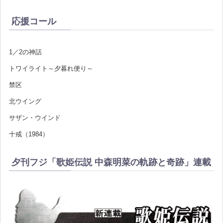
応援コール
1／2の神話
トワイライト～夕暮れ便り～
禁区
北ウイング
サザン・ウインド
十戒（1984）
夕刊フジ「歌姫伝説 中森明菜の軌跡と奇跡」連載