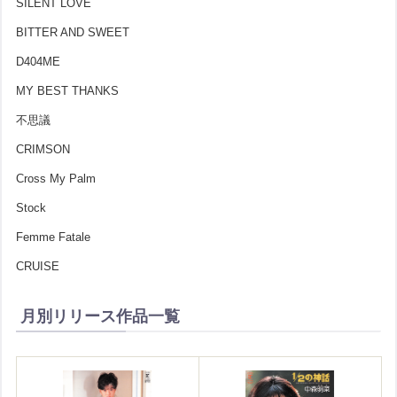
SILENT LOVE
BITTER AND SWEET
D404ME
MY BEST THANKS
不思議
CRIMSON
Cross My Palm
Stock
Femme Fatale
CRUISE
月別リリース作品一覧