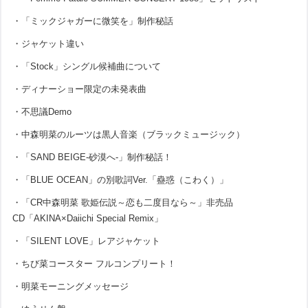
・「ミックジャガーに微笑を」制作秘話
・ジャケット違い
・「Stock」シングル候補曲について
・ディナーショー限定の未発表曲
・不思議Demo
・中森明菜のルーツは黒人音楽（ブラックミュージック）
・「SAND BEIGE-砂漠へ-」制作秘話！
・「BLUE OCEAN」の別歌詞Ver.「蠱惑（こわく）」
・「CR中森明菜 歌姫伝説～恋も二度目なら～」非売品
CD「AKINA×Daiichi Special Remix」
・「SILENT LOVE」レアジャケット
・ちび菜コースター フルコンプリート！
・明菜モーニングメッセージ