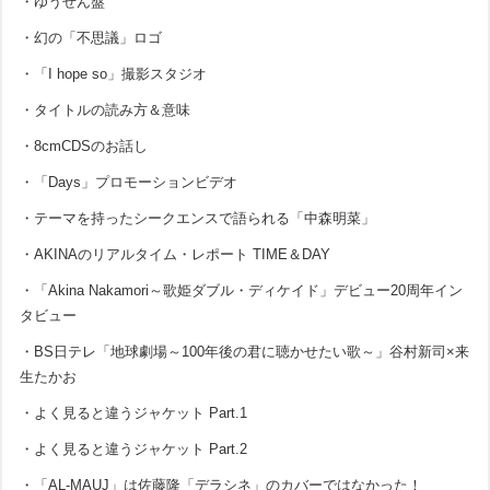
・ゆうせん盤
・幻の「不思議」ロゴ
・「I hope so」撮影スタジオ
・タイトルの読み方＆意味
・8cmCDSのお話し
・「Days」プロモーションビデオ
・テーマを持ったシークエンスで語られる「中森明菜」
・AKINAのリアルタイム・レポート TIME＆DAY
・「Akina Nakamori～歌姫ダブル・ディケイド」デビュー20周年イン
タビュー
・BS日テレ「地球劇場～100年後の君に聴かせたい歌～」谷村新司×来
生たかお
・よく見ると違うジャケット Part.1
・よく見ると違うジャケット Part.2
・「AL-MAUJ」は佐藤隆「デラシネ」のカバーではなかった！