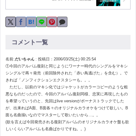
コメント一覧
名前:
だいちゃん
:
投稿日：2006/03/25(土) 00:25:54
①今回のアルバム復刻と同じようにワーナー時代のシングルをマキシ
シングルで再々発売（前回除外された「赤い鳥逃げた」を含む）。で
きれば「ノンフィクションエクスタシーも。。。
ただし、以前のマキシ化ではジャケットがカラーコピーのような粗
悪なものだったので、今回のアルバム復刻同様、忠実に再現したもの
を希望っていうのと、先回はlive versionがボーナストラックでした
が、出来ればA面、B面各々のオリジナルカラオケをつけて欲しい。B
面も名曲揃いなのでマスターして歌いたいから…。。
(欲を言えば今回発売される復刻アルバムのオリジナルカラオケ盤も欲
しいくらいアルバムも名曲ばかりですね。。)