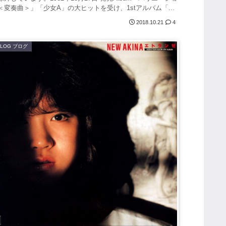
＜変奏曲＞」「少女A」の大ヒットを受け、1stアルバム「...
2018.10.21
4
BLOG ブログ