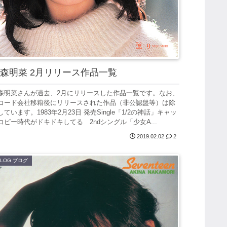
森明菜 2月リリース作品一覧
森明菜さんが過去、2月にリリースした作品一覧です。なお、
コード会社移籍後にリリースされた作品（非公認盤等）は除
しています。1983年2月23日 発売Single「1/2の神話」キャッ
コピー時代がドキドキしてる 2ndシングル「少女A...
2019.02.02
2
BLOG ブログ