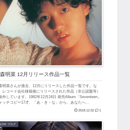
森明菜 12月リリース作品一覧
森明菜さんが過去、12月にリリースした作品一覧です。な
、レコード会社移籍後にリリースされた作品（非公認盤等）
除外しています。1982年12月24日 発売Album「Seventeen」
ャッチコピー17才、「あ・き・な」から、あなたへ...
2018.12.02
1
BLOG ブログ