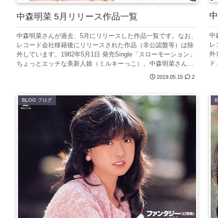
中
中森明菜 5月リリース作品一覧
中
中森明菜さんが過去、5月にリリースした作品一覧です。なお、
レ
レコード会社移籍後にリリースされた作品（非公認盤等）は除
外
外しています。1982年5月1日 発売Single「スローモーション」
ド
ちょっとエッチな美新人娘（ミルキーっこ）。中森明菜さん
ソ.
の...
2019.05.15
2
BLOG ブログ