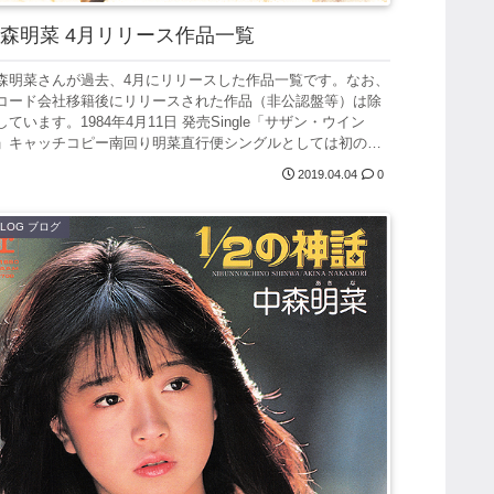
森明菜 4月リリース作品一覧
森明菜さんが過去、4月にリリースした作品一覧です。なお、
コード会社移籍後にリリースされた作品（非公認盤等）は除
しています。1984年4月11日 発売Single「サザン・ウイン
」キャッチコピー南回り明菜直行便シングルとしては初の夏
..
2019.04.04
0
BLOG ブログ