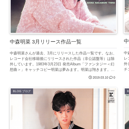
中
中森明菜 3月リリース作品一覧
中
中森明菜さんが過去、3月にリリースした作品一覧です。なお、
レ
レコード会社移籍後にリリースされた作品（非公認盤等）は除
外
外しています。1983年3月23日 発売Album「ファンタジー＜幻
チ
想曲＞」キャッチコピー明菜は夢みます。明菜は翔きます。そ
の...
2019.03.10
0
BLOG ブログ