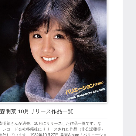
森明菜 10月リリース作品一覧
森明菜さんが過去、10月にリリースした作品一覧です。な
、レコード会社移籍後にリリースされた作品（非公認盤等）
除外しています。1982年10月27日 発売Album「バリエーショ