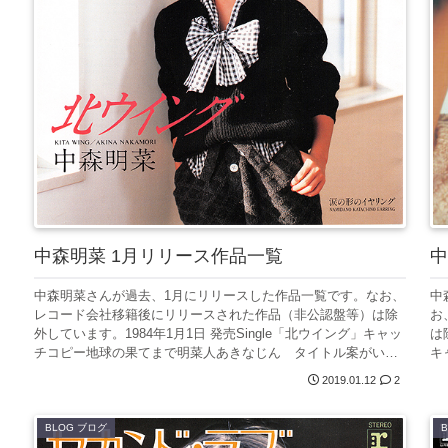
中森明菜 1月リリース作品一覧
中
中森明菜さんが過去、1月にリリースした作品一覧です。なお、
中
レコード会社移籍後にリリースされた作品（非公認盤等）は除
お
外しています。1984年1月1日 発売Single「北ウイング」キャッ
は
チコピー地球の果てまで明菜人あきなじん タイトル案がい
キ
ろ...
2019.01.12
2
BLOG ブログ