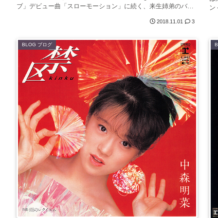
ブ」デビュー曲「スローモーション」に続く、来生姉弟のバ
ン
ラ...
2018.11.01
3
BLOG ブログ