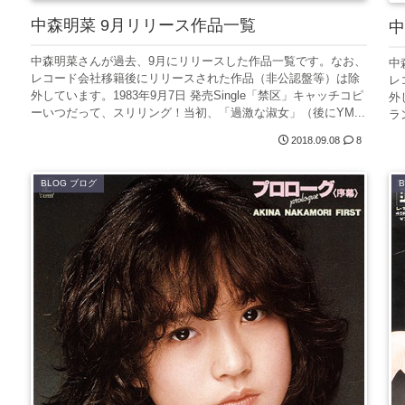
中森明菜 9月リリース作品一覧
中
中森明菜さんが過去、9月にリリースした作品一覧です。なお、
中
レコード会社移籍後にリリースされた作品（非公認盤等）は除
レ
外しています。1983年9月7日 発売Single「禁区」キャッチコピ
外
ーいつだって、スリリング！当初、「過激な淑女」（後にYM...
ラ
2018.09.08
8
BLOG ブログ