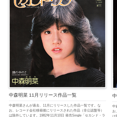
中森明菜 11月リリース作品一覧
中
中森明菜さんが過去、11月にリリースした作品一覧です。な
中
お、レコード会社移籍後にリリースされた作品（非公認盤等）
お
は除外しています。1982年11月10日 発売Single「セカンド・ラ
は