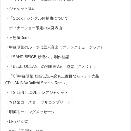
・ジャケット違い
・「Stock」シングル候補曲について
・ディナーショー限定の未発表曲
・不思議Demo
・中森明菜のルーツは黒人音楽（ブラックミュージック）
・「SAND BEIGE-砂漠へ-」制作秘話！
・「BLUE OCEAN」の別歌詞Ver.「蠱惑（こわく）」
・「CR中森明菜 歌姫伝説～恋も二度目なら～」非売品
CD「AKINA×Daiichi Special Remix」
・「SILENT LOVE」レアジャケット
・ちび菜コースター フルコンプリート！
・明菜モーニングメッセージ
・ゆうせん盤