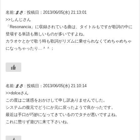
名前:
まさ
:
投稿日：2013/06/05(水) 21:13:01
>>しんじさん
「Resonancia」に収録されている曲は、タイトルもですが歌詞の中に
登場する単語も難しいものが多いですよね。
カラオケとかで歌う時も歌詞がリズムに乗せられなくてめちゃめちゃ
になっちゃったり…＾＾；
名前:
まさ
:
投稿日：2013/06/05(水) 21:10:14
>>dolceさん
この度はご迷惑をおかけして申し訳ありませんでした。
システムの復元でどうにか元に戻ったようで良かったです。
最近は手口が巧妙になってきているのでタチが悪いですよね。
これに懲りず遊びに来て下さいね。