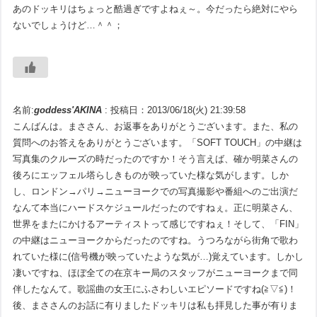
あのドッキリはちょっと酷過ぎですよねぇ～。今だったら絶対にやら
ないでしょうけど…＾＾；
名前:
goddess'AKINA
:
投稿日：2013/06/18(火) 21:39:58
こんばんは。まささん、お返事をありがとうございます。また、私の
質問へのお答えをありがとうございます。「SOFT TOUCH」の中継は
写真集のクルーズの時だったのですか！そう言えば、確か明菜さんの
後ろにエッフェル塔らしきものが映っていた様な気がします。しか
し、ロンドン→パリ→ニューヨークでの写真撮影や番組へのご出演だ
なんて本当にハードスケジュールだったのですねぇ。正に明菜さん、
世界をまたにかけるアーティストって感じですねぇ！そして、「FIN」
の中継はニューヨークからだったのですね。うつろながら街角で歌わ
れていた様に(信号機が映っていたような気が…)覚えています。しかし
凄いですね、ほぼ全ての在京キー局のスタッフがニューヨークまで同
伴したなんて。歌謡曲の女王にふさわしいエピソードですね(≧▽≦)！
後、まささんのお話に有りましたドッキリは私も拝見した事が有りま