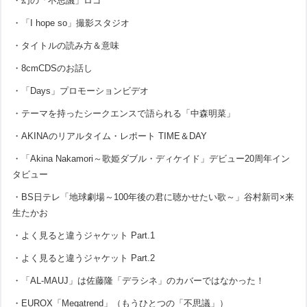
・幻の「不思議」ロゴ
・「I hope so」撮影スタジオ
・タイトルの読み方＆意味
・8cmCDSのお話し
・「Days」プロモーションビデオ
・テーマを持ったシークエンスで語られる「中森明菜」
・AKINAのリアルタイム・レポート TIME＆DAY
・「Akina Nakamori～歌姫ダブル・ディケイド」デビュー20周年イン
タビュー
・BS日テレ「地球劇場～100年後の君に聴かせたい歌～」谷村新司×来
生たかお
・よく見ると違うジャケット Part.1
・よく見ると違うジャケット Part.2
・「AL-MAUJ」は佐藤隆「デラシネ」のカバーではなかった！
・EUROX「Megatrend」（もうひとつの「不思議」）