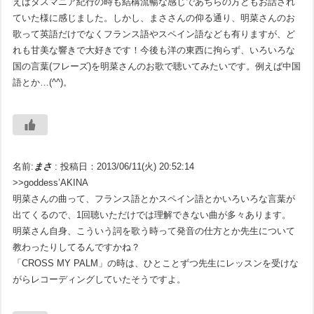
えばタスマニア紀行の時も結構流暢な感じであちらの方ともお話され
ていた様に感じました。しかし、まささんの仰る通り、明菜さんのお
歌って英語だけでなくフランス語やスペイン語なども有りますが、ど
れも甘美な響きで大好きです！今後も洋の東西に拘らず、いろいろな
国の言葉(フレーズ)を明菜さんのお歌で聴いてみたいです。例えば中国
語とか…(^^)。
名前:
まさ
:
投稿日：2013/06/11(火) 20:52:14
>>goddess’AKINA
明菜さんの曲って、フランス語とかスペイン語とかいろいろな言葉が
出てくるので、1回聴いただけでは理解できない曲が多々あります。
明菜さん自身、こういう詞を歌う時って発音の仕方とか先生について
教わったりしてるんですかね？
「CROSS MY PALM」の時は、ひとことずつ先生にレッスンを受けな
がらレコーディングしていたそうですよ。