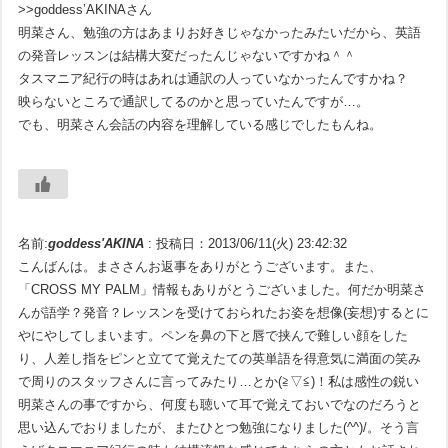
>>goddess’AKINAさん
明菜さん、勉強の方はあまりお好きじゃなかったみたいだから、英語
の発音レッスンは結構大変だったんじゃないですかね＾＾
タスマニア紀行の時はあれは通訳の人っていなかったんですかね？
映らないところで通訳してるのかと思っていたんですが…。
でも、明菜さん会話の内容を理解している感じでしたもんね。
名前:
goddess'AKINA
:
投稿日：2013/06/11(火) 23:42:32
こんばんは。まささんお返事をありがとうございます。また、
「CROSS MY PALM」情報もありがとうございました。何だか明菜さ
んが語学？発音？レッスンを受けておられたお姿を想像(妄想)するとに
やにやしてしまいます。ペンを鼻の下と唇で挟んで難しい顔をした
り、人差し指をピンと立てて覚えたての英単語を得意気に満面の笑み
で周りのスタッフさんに言ってみたり…とか(≧▽≦)！私は感性の鋭い
明菜さんの事ですから、何度も聴いて耳で覚えておいでなのだろうと
思い込んでおりましたが、またひとつ勉強になりました(^^)/。そう言