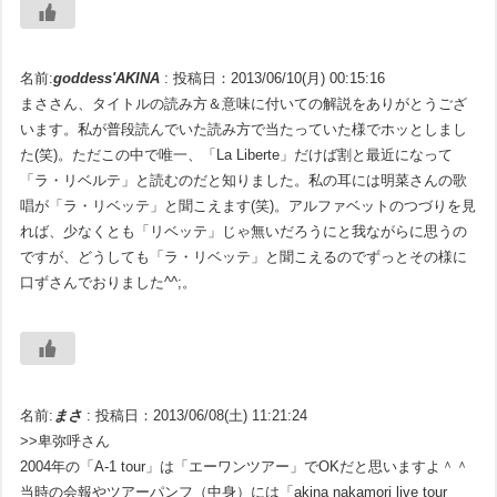
名前:
goddess'AKINA
:
投稿日：2013/06/10(月) 00:15:16
まささん、タイトルの読み方＆意味に付いての解説をありがとうござ
います。私が普段読んでいた読み方で当たっていた様でホッとしまし
た(笑)。ただこの中で唯一、「La Liberte」だけば割と最近になって
「ラ・リベルテ」と読むのだと知りました。私の耳には明菜さんの歌
唱が「ラ・リベッテ」と聞こえます(笑)。アルファベットのつづりを見
れば、少なくとも「リベッテ」じゃ無いだろうにと我ながらに思うの
ですが、どうしても「ラ・リベッテ」と聞こえるのでずっとその様に
口ずさんでおりました^^;。
名前:
まさ
:
投稿日：2013/06/08(土) 11:21:24
>>卑弥呼さん
2004年の「A-1 tour」は「エーワンツアー」でOKだと思いますよ＾＾
当時の会報やツアーパンフ（中身）には「akina nakamori live tour