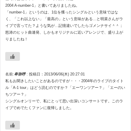
2004 A-number-1」と書いてありましたね。
「number-1」というのは、1位を獲ったシングルという意味ではな
く、「これ以上ない」「最高の」という意味がある…と明菜さんがラ
イブで言ってた？ような気が…記憶違いでしたらゴメンナサイ＾＾；
怒涛のヒット曲連発、しかもオリジナルに近いアレンジで、盛り上が
りましたね！
名前:
卑弥呼
:
投稿日：2013/06/06(木) 20:27:01
私もお聞きしたいことがあるのですが・・・2004年のライブのタイト
ル「A-1 tour」はどう読むのですか？「エーワンツアー？」「エーのい
ちツアー？」
シングルオンリーで、私にとって思い出深いコンサートです。このラ
イブでめでたくファンに復帰しました。