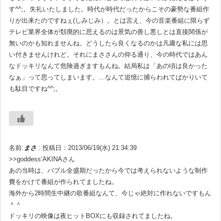
す^^;。失礼いたしました。時代が時代だったからこその豪勢な番組作
りが出来たのですねぇ(しみじみ）。とは言え、今の音楽番組に限らず
テレビ業界全体が頽廃的に思えるのは景気の善し悪しとは直接関係が
無いのかも知れませんね。どうしたら良くなるのかは凡庸な私には思
い付きませんけれど。それにまささんの仰る通り、今の時代ではあん
なドッキリなんて危険過ぎますもんね。結局私は「あの頃は良かった
なぁ」って思ってしまいます。…なんて追憶に捕らわれてばかりいて
も駄目ですね^^;。
名前:
まさ
:
投稿日：2013/06/19(水) 21:34:39
>>goddess’AKINAさん
あの当時は、バブル全盛期だったから今では考えられないような制作
費をかけて番組が作られてましたね。
海外から2時間生中継の歌番組なんて、今じゃ絶対に作れないですもん
＾＾
ドッキリの映像は夜ヒットBOXにも収録されてましたね。