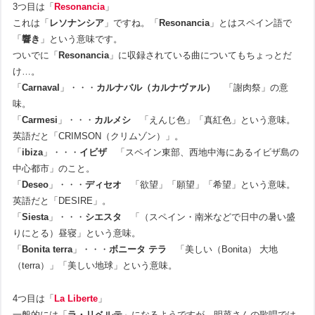
3つ目は「
Resonancia
」
これは「
レソナンシア
」ですね。「
Resonancia
」とはスペイン語で
「
響き
」という意味です。
ついでに「
Resonancia
」に収録されている曲についてもちょっとだ
け…。
「
Carnaval
」・・・
カルナバル（カルナヴァル）
「謝肉祭」の意
味。
「
Carmesi
」・・・
カルメシ
「えんじ色」「真紅色」という意味。
英語だと「CRIMSON（クリムゾン）」。
「
ibiza
」・・・
イビザ
「スペイン東部、西地中海にあるイビザ島の
中心都市」のこと。
「
Deseo
」・・・
ディセオ
「欲望」「願望」「希望」という意味。
英語だと「DESIRE」。
「
Siesta
」・・・
シエスタ
「（スペイン・南米などで日中の暑い盛
りにとる）昼寝」という意味。
「
Bonita terra
」・・・
ボニータ テラ
「美しい（Bonita） 大地
（terra）」「美しい地球」という意味。
4つ目は「
La Liberte
」
一般的には「
ラ・リベルテ
」になるようですが、明菜さんの歌唱では