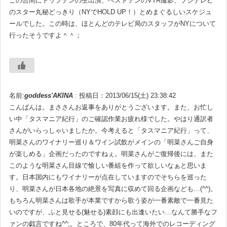
この合間にトップテンの生出演、ベストテンのVTR撮影、フジテレビ
のスター丸秘どっきり（NYでHOLD UP！）とめまぐるしいスケジュ
ールでした。この時は、ほとんどのテレビ局のスタッフがNYについて
行ったそうですよ＾＾；
名前:
goddess'AKINA
:
投稿日：2013/06/15(土) 23:38:42
こんばんは。まささんお返事をありがとうございます。また、お忙し
い中「タスマニア紀行」のご確認作業お疲れ様でした。やはり通訳者
さんがいらっしゃいましたか。今考えると「タスマニア紀行」って、
明菜さんのワイナリー巡り＆ワイン試飲がメインの「明菜さんご自身
が楽しめる」企画だったのですねぇ。明菜さんがご復帰後には、また
このような明菜さん目線で愉しい番組を作って欲しいなぁと思いま
す。日本国内にもワイナリーが点在していますのでそちらを巡った
り、明菜さんが日本各地の絶景を写真に収めて回る企画なども…(^^)。
もちろん明菜さんは歌手が本業ですから歌う姿が一番素敵で一番見た
いのですが、ふと見せる(魅せる)素顔にも出逢いたい…なんて勝手なフ
ァンの戯言ですね^^;。ところで、80年代って海外でのレコーディング