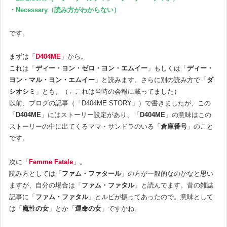
・Necessary（読み方がわからない）
です。
まずは「
D404ME
」から。
これは「
ディー・ヨン・ゼロ・ヨン・エムイー
」もしくは「
ディー・
ヨン・マル・ヨン・エムイー
」と読みます。さらに別の読み方で「
ダ
シオシミ
」とも。（←これは当時の会報に載ってました）
以前、ブログの記事（「D404ME STORY」）で書きましたが、この
「
D404ME
」にはストーリー設定があり、「
D404ME
」の意味はこの
ストーリーの中に出てくるママ・サンドラのいる「
倉庫番号
」のこと
です。
次に「
Femme Fatale
」。
読み方としては「
ファム・ファタール
」の方が一般的なのかなと思い
ますが、自分の場合は「
ファム・ファタル
」と読んでます。昔の雑誌
記事に「
ファム・ファタル
」とルビが振ってあったので。意味として
は「
魔性の女
」とか「
運命の女
」ですかね。