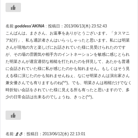
名前:
goddess'AKINA
:
投稿日：2013/06/13(木) 23:52:43
こんばんは。まささん、お返事をありがとうございます。「タスマニ
ア紀行」、私も通訳者さんはいらっしゃったと思います。私には明菜
さんが現地の方と楽しげにお話されていた様に見受けられたのです
が、その場の雰囲気や相手方のイントネーションを敏感に感じとられ
た明菜さんが適宜適切な相槌を打たれたのを拝見して、あたかも普通
に会話されていた様に私が感じたのかも知れません。もしくはそう見
える様に演じたのかも知れませんねぇ、なにせ明菜さんは演出家さん
兼女優さんでも有りますものね(^^)。でも、明菜さんは相槌だけでなく
時折短い会話をされていた様に見える所も有ったと思いますので、多
少の日常会話は出来るのでしょうね、きっと(^^)。
名前:
まさ
:
投稿日：2013/06/12(水) 22:13:01