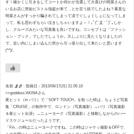
す！確かくじ引きをしてコートか何かが当選して大喜びの明菜さんの
いるお店に突如ピストル強盗が来て…とか言う奴でしたよね？素直な
明菜さんがすっかり騙されてしまって涙でぐしょぐしょになってしま
って。私も思わずもらい泣きしちゃいますよ～！｡ﾟ(ﾟ´Д｀ﾟ)ﾟ｡しか
し、クルーズみたいな写真集も良いですね。コンセプトは「ファッシ
ョン・ブック」でしたでしょうか。久しぶりに見たくなりましたの
で、近い内にしまい込んだ所から引っ張り出して来たいと思います
(^^)/。
名前:
まさ
:
投稿日：2013/06/17(月) 21:05:10
>>goddess’AKINAさん
夜ヒット（in パリ）で「SOFT TOUCH」を歌った時は、ちょうど写真
集「CRUISE」の制作中で、ロンドン（写真撮影）→パリ（写真撮影
＆夜ヒット出演）→ニューヨーク（写真撮影）と移動しながらのハー
ドスケジュールだったようです。
「Fin」の時はニューヨークですね。この時はジャケッ撮影＆OFFで、