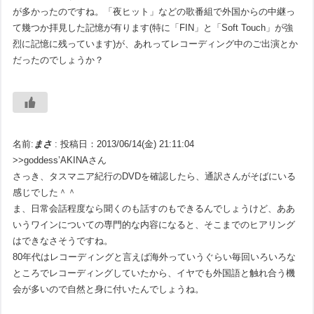
が多かったのですね。「夜ヒット」などの歌番組で外国からの中継っ
て幾つか拝見した記憶が有ります(特に「FIN」と「Soft Touch」が強
烈に記憶に残っています)が、あれってレコーディング中のご出演とか
だったのでしょうか？
名前:
まさ
:
投稿日：2013/06/14(金) 21:11:04
>>goddess’AKINAさん
さっき、タスマニア紀行のDVDを確認したら、通訳さんがそばにいる
感じでした＾＾
ま、日常会話程度なら聞くのも話すのもできるんでしょうけど、ああ
いうワインについての専門的な内容になると、そこまでのヒアリング
はできなさそうですね。
80年代はレコーディングと言えば海外っていうぐらい毎回いろいろな
ところでレコーディングしていたから、イヤでも外国語と触れ合う機
会が多いので自然と身に付いたんでしょうね。