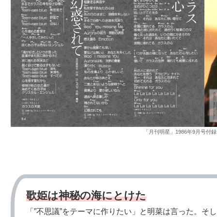
「月刊明星」1986年9月号付録 
歌姫は神秘の海にとけた
「”不思議”をテーマに作りたい」と明菜は言った。そ