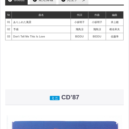
№
曲名
作詞
作曲
編曲
01
ありふれた風景
小坂明子
小坂明子
井上鑑
02
予感
飛鳥涼
飛鳥涼
椎名和夫
03
Don’t Tell Me This Is Love
BIDDU
BIDDU
佐藤準
CD’87
ミニ