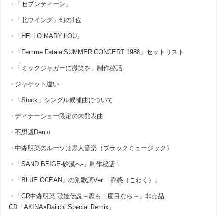
・「セブンティーン」
・「北ウイング」幻の1位
・「HELLO MARY LOU」
・「Femme Fatale SUMMER CONCERT 1988」セットリスト
・「ミックジャガーに微笑を」制作秘話
・ジャケット違い
・「Stock」シングル候補曲について
・ディナーショー限定の未発表曲
・不思議Demo
・中森明菜のルーツは黒人音楽（ブラックミュージック）
・「SAND BEIGE-砂漠へ-」制作秘話！
・「BLUE OCEAN」の別歌詞Ver.「蠱惑（こわく）」
・「CR中森明菜 歌姫伝説～恋も二度目なら～」非売品
CD「AKINA×Daiichi Special Remix」