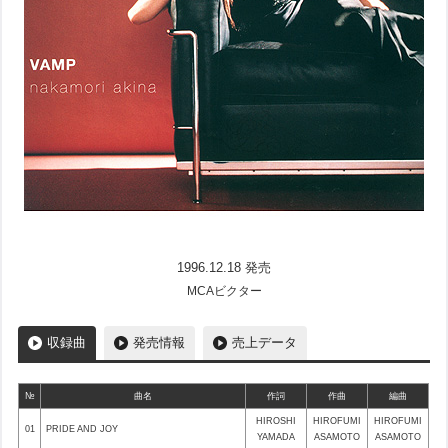
1996.12.18 発売
MCAビクター
収録曲
発売情報
売上データ
№
曲名
作詞
作曲
編曲
HIROSHI
HIROFUMI
HIROFUMI
01
PRIDE AND JOY
YAMADA
ASAMOTO
ASAMOTO