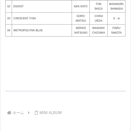
TON
MASANORI
02
EGOIST
KEN KATO
SHOJI
SHIMADA
GORO
CHIKA
03
CRESCENT FISH
U・ki
MATSUI
UEDA
SERIKO
MASASHI
ITARU
04
METROPOLITAN BLUE
NATSUNO
CHIZAWA
SAKOTA
ホーム
MINI ALBUM