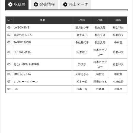
収録曲
発売情報
売上データ
№
曲名
作詞
作曲
編曲
01
LA BOHEME
湯川れい子
都志見隆
椎名和夫
02
最後のカルメン
麻生圭子
都志見隆
椎名和夫
03
TANGO NOIR
冬杜花代子
都志見隆
中村哲
鈴木キサブ
04
DESIRE-情熱-
阿木燿子
椎名和夫
ロー
鈴木キサブ
05
危ないMON AMOUR
許瑛子
椎名和夫
ロー
06
MILONGUITA
大津あきら
林哲司
中村哲
07
ジプシー・クイーン
松本一起
国安わたる
小林信吾
08
Fin
松本一起
佐藤健
佐藤準