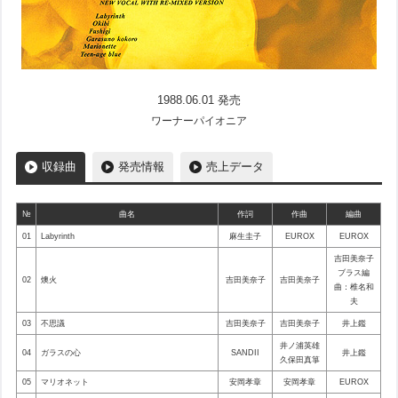
1988.06.01 発売
ワーナーパイオニア
収録曲
発売情報
売上データ
№
曲名
作詞
作曲
編曲
01
Labyrinth
麻生圭子
EUROX
EUROX
吉田美奈子
ブラス編
02
燠火
吉田美奈子
吉田美奈子
曲：椎名和
夫
03
不思議
吉田美奈子
吉田美奈子
井上鑑
井ノ浦英雄
04
ガラスの心
SANDII
井上鑑
久保田真箏
05
マリオネット
安岡孝章
安岡孝章
EUROX