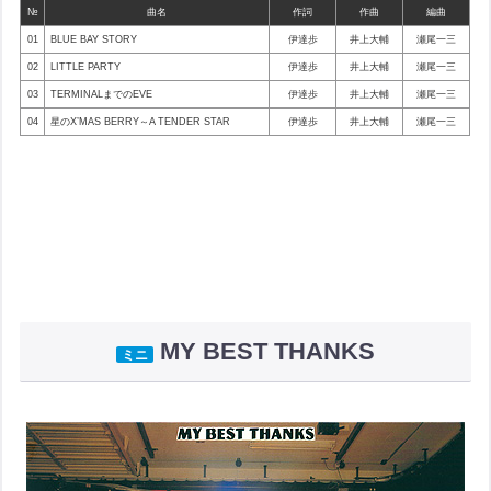
№
曲名
作詞
作曲
編曲
01
BLUE BAY STORY
伊達歩
井上大輔
瀬尾一三
02
LITTLE PARTY
伊達歩
井上大輔
瀬尾一三
03
TERMINALまでのEVE
伊達歩
井上大輔
瀬尾一三
04
星のX’MAS BERRY～A TENDER STAR
伊達歩
井上大輔
瀬尾一三
MY BEST THANKS
ミニ