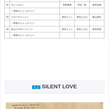
02
キャンセル！
売野雅勇
伊豆一彦
萩田光雄
～明菜からメッセージ～
03
スローモーション
来生えつこ
来生たかお
船山基紀
～明菜からメッセージ～
04
あなたのポートレート
来生えつこ
来生たかお
萩田光雄
～明菜からメッセージ～
SILENT LOVE
ミニ