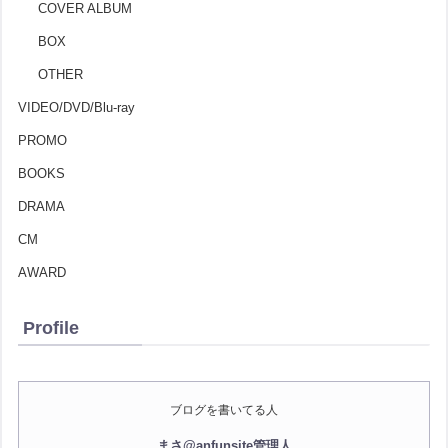
COVER ALBUM
BOX
OTHER
VIDEO/DVD/Blu-ray
PROMO
BOOKS
DRAMA
CM
AWARD
Profile
ブログを書いてる人
まさ@anfunsite管理人