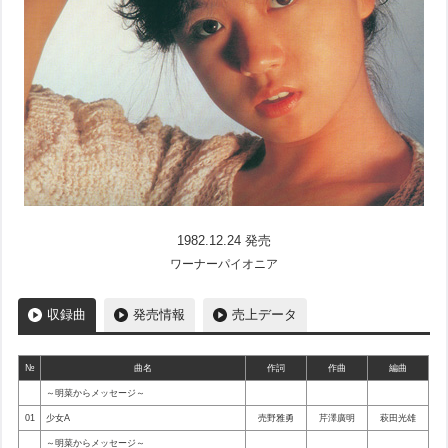
1982.12.24 発売
ワーナーパイオニア
収録曲
発売情報
売上データ
№
曲名
作詞
作曲
編曲
～明菜からメッセージ～
01
少女A
売野雅勇
芹澤廣明
萩田光雄
～明菜からメッセージ～