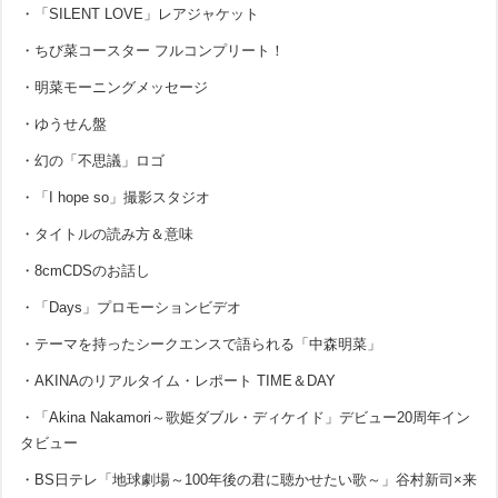
・「SILENT LOVE」レアジャケット
・ちび菜コースター フルコンプリート！
・明菜モーニングメッセージ
・ゆうせん盤
・幻の「不思議」ロゴ
・「I hope so」撮影スタジオ
・タイトルの読み方＆意味
・8cmCDSのお話し
・「Days」プロモーションビデオ
・テーマを持ったシークエンスで語られる「中森明菜」
・AKINAのリアルタイム・レポート TIME＆DAY
・「Akina Nakamori～歌姫ダブル・ディケイド」デビュー20周年イン
タビュー
・BS日テレ「地球劇場～100年後の君に聴かせたい歌～」谷村新司×来