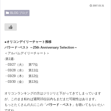
2007.03.31
BLOG ブログ
●オリコンデイリーチャート推移
バラード･ベスト ～25th Anniversary Selection～
＜アルバムデイリーチャート＞
-第1週-
・03/27（火） 第*7位
・03/28（水） 第11位
・03/29（木） 第12位
・03/30（金） 第13位
オリコンランキングの方はジリジリと下がってきてしまっています
が、このまま粘れば週間15位以内もまだまだ可能性はあります。
もっとたくさんの人にこの「
バラード・ベスト
」を聴いてもらいたい
ですね。