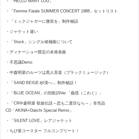
・「HELLO MARY LOU」
・「Femme Fatale SUMMER CONCERT 1988」セットリスト
・「ミックジャガーに微笑を」制作秘話
・ジャケット違い
・「Stock」シングル候補曲について
・ディナーショー限定の未発表曲
・不思議Demo
・中森明菜のルーツは黒人音楽（ブラックミュージック）
・「SAND BEIGE-砂漠へ-」制作秘話！
・「BLUE OCEAN」の別歌詞Ver.「蠱惑（こわく）」
・「CR中森明菜 歌姫伝説～恋も二度目なら～」非売品
CD「AKINA×Daiichi Special Remix」
・「SILENT LOVE」レアジャケット
・ちび菜コースター フルコンプリート！