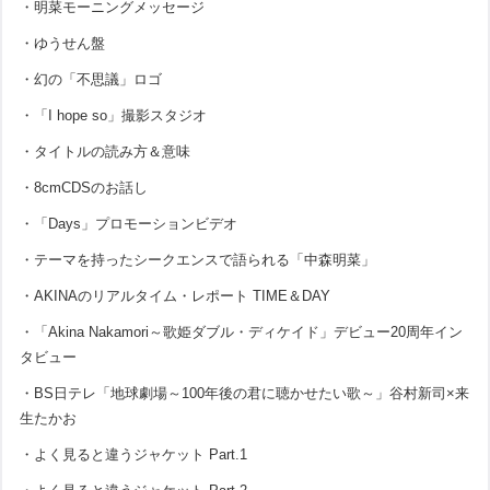
・明菜モーニングメッセージ
・ゆうせん盤
・幻の「不思議」ロゴ
・「I hope so」撮影スタジオ
・タイトルの読み方＆意味
・8cmCDSのお話し
・「Days」プロモーションビデオ
・テーマを持ったシークエンスで語られる「中森明菜」
・AKINAのリアルタイム・レポート TIME＆DAY
・「Akina Nakamori～歌姫ダブル・ディケイド」デビュー20周年イン
タビュー
・BS日テレ「地球劇場～100年後の君に聴かせたい歌～」谷村新司×来
生たかお
・よく見ると違うジャケット Part.1