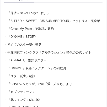
・「帰省～Never Forget（仮）」
・「BITTER & SWEET 1985 SUMMER TOUR」セットリスト完全版
・「Cross My Palm」英歌詞の要約
・「D404ME」STORY
・初めてのスター誕生落選
・中森明菜ファンクラブ「アルテラシオン」時代の公式サイト
・「AL-MAUJ」 告知ポスター
・「D404ME」収録「ノクターン」の別歌詞
・「スター誕生」秘話
・「CHALAZA カラザ」映画「愛・旅立ち」より
・「セブンティーン」
・「北ウイング」幻の1位