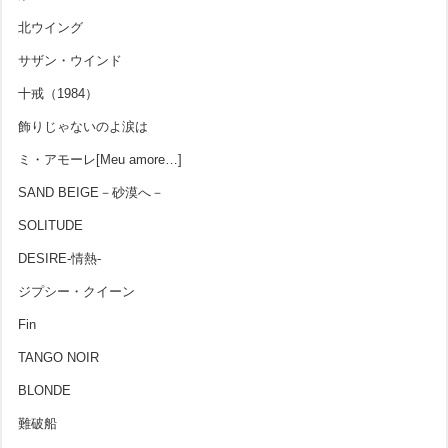
北ウイング
サザン・ウインド
十戒（1984）
飾りじゃないのよ涙は
ミ・アモーレ[Meu amore…]
SAND BEIGE－砂漠へ－
SOLITUDE
DESIRE-情熱-
ジプシー・クイーン
Fin
TANGO NOIR
BLONDE
難破船