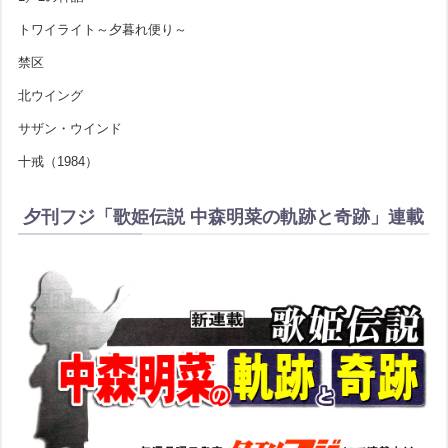
トワイライト～夕暮れ便り～
禁区
北ウイング
サザン・ウインド
十戒（1984）
夕刊フジ「歌姫伝説 中森明菜の軌跡と奇跡」連載