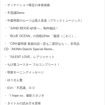
・ディナーショー限定の未発表曲
・不思議Demo
・中森明菜のルーツは黒人音楽（ブラックミュージック）
・「SAND BEIGE-砂漠へ-」制作秘話！
・「BLUE OCEAN」の別歌詞Ver.「蠱惑（こわく）」
・「CR中森明菜 歌姫伝説～恋も二度目なら～」非売品
CD「AKINA×Daiichi Special Remix」
・「SILENT LOVE」レアジャケット
・ちび菜コースター フルコンプリート！
・明菜モーニングメッセージ
・ゆうせん盤
・幻の「不思議」ロゴ
・「I hope so」撮影スタジオ
・タイトルの読み方＆意味