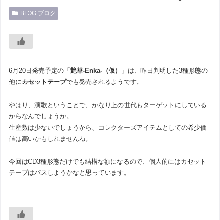
BLOG ブログ
6月20日発売予定の「
艶華-Enka-（仮）
」は、昨日判明した3種形態の
他に
カセットテープ
でも発売されるようです。
やはり、演歌ということで、かなり上の世代もターゲットにしている
からなんでしょうか。
生産数は少ないでしょうから、コレクターズアイテムとしての希少価
値は高いかもしれませんね。
今回はCD3種形態だけでも結構な額になるので、個人的にはカセット
テープはパスしようかなと思っています。