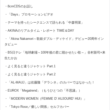
・8cmCDSのお話し
・「Days」プロモーションビデオ
・テーマを持ったシークエンスで語られる「中森明菜」
・AKINAのリアルタイム・レポート TIME＆DAY
・「Akina Nakamori～歌姫ダブル・ディケイド」デビュー20周年イン
タビュー
・BS日テレ「地球劇場～100年後の君に聴かせたい歌～」谷村新司×来
生たかお
・よく見ると違うジャケット Part.1
・よく見ると違うジャケット Part.2
・「AL-MAUJ」は佐藤隆「デラシネ」のカバーではなかった！
・EUROX「Megatrend」（もうひとつの「不思議」）
・「MODERN WOMEN（FEMME D’ AUJOURD’ HUI）」
・「Tokyo Rose／優しい関係」セルフカバー