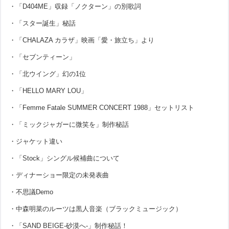
・「D404ME」収録「ノクターン」の別歌詞
・「スター誕生」秘話
・「CHALAZA カラザ」映画「愛・旅立ち」より
・「セブンティーン」
・「北ウイング」幻の1位
・「HELLO MARY LOU」
・「Femme Fatale SUMMER CONCERT 1988」セットリスト
・「ミックジャガーに微笑を」制作秘話
・ジャケット違い
・「Stock」シングル候補曲について
・ディナーショー限定の未発表曲
・不思議Demo
・中森明菜のルーツは黒人音楽（ブラックミュージック）
・「SAND BEIGE-砂漠へ-」制作秘話！