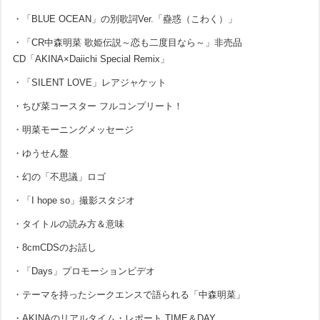
・「BLUE OCEAN」の別歌詞Ver.「蠱惑（こわく）」
・「CR中森明菜 歌姫伝説～恋も二度目なら～」非売品
CD「AKINA×Daiichi Special Remix」
・「SILENT LOVE」レアジャケット
・ちび菜コースター フルコンプリート！
・明菜モーニングメッセージ
・ゆうせん盤
・幻の「不思議」ロゴ
・「I hope so」撮影スタジオ
・タイトルの読み方＆意味
・8cmCDSのお話し
・「Days」プロモーションビデオ
・テーマを持ったシークエンスで語られる「中森明菜」
・AKINAのリアルタイム・レポート TIME＆DAY