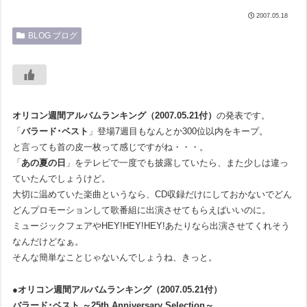
2007.05.18
BLOG ブログ
オリコン週間アルバムランキング（2007.05.21付）
の発表です。
「
バラード･ベスト
」登場7週目もなんとか300位以内をキープ。
と言っても首の皮一枚って感じですがね・・・。
「
あの夏の日
」をテレビで一度でも披露していたら、また少しは違っ
ていたんでしょうけど。
大切に温めていた楽曲というなら、CD収録だけにしておかないでどん
どんプロモーションして歌番組に出演させてもらえばいいのに。
ミュージックフェアやHEY!HEY!HEY!あたりなら出演させてくれそう
なんだけどなぁ。
そんな簡単なことじゃないんでしょうね、きっと。
●オリコン週間アルバムランキング（2007.05.21付）
バラード･ベスト ～25th Anniversary Selection～