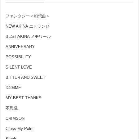
ファンタジー＜幻想曲＞
NEW AKINA エトランゼ
BEST AKINA メモワール
ANNIVERSARY
POSSIBILITY
SILENT LOVE
BITTER AND SWEET
D404ME
MY BEST THANKS
不思議
CRIMSON
Cross My Palm
Stock