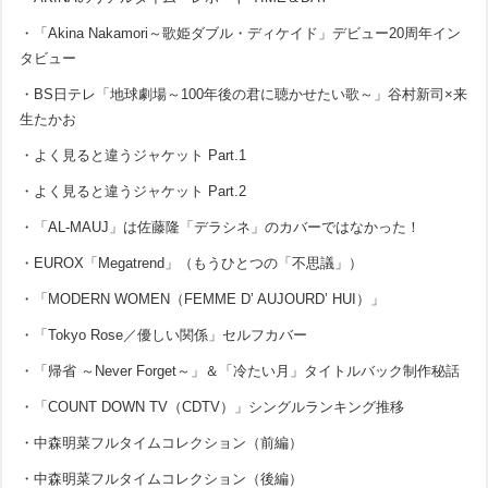
・「Akina Nakamori～歌姫ダブル・ディケイド」デビュー20周年イン
タビュー
・BS日テレ「地球劇場～100年後の君に聴かせたい歌～」谷村新司×来
生たかお
・よく見ると違うジャケット Part.1
・よく見ると違うジャケット Part.2
・「AL-MAUJ」は佐藤隆「デラシネ」のカバーではなかった！
・EUROX「Megatrend」（もうひとつの「不思議」）
・「MODERN WOMEN（FEMME D’ AUJOURD’ HUI）」
・「Tokyo Rose／優しい関係」セルフカバー
・「帰省 ～Never Forget～」＆「冷たい月」タイトルバック制作秘話
・「COUNT DOWN TV（CDTV）」シングルランキング推移
・中森明菜フルタイムコレクション（前編）
・中森明菜フルタイムコレクション（後編）