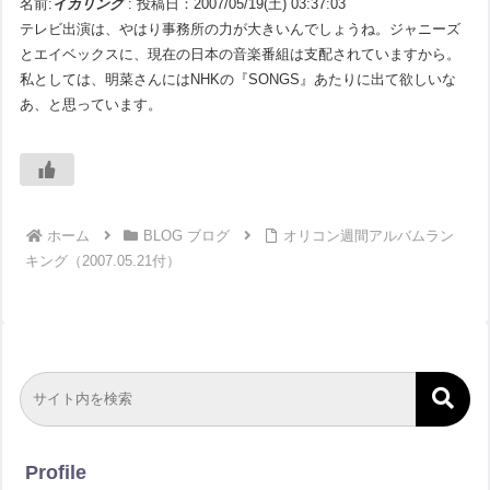
名前:
イカリング
:
投稿日：2007/05/19(土) 03:37:03
テレビ出演は、やはり事務所の力が大きいんでしょうね。ジャニーズ
とエイベックスに、現在の日本の音楽番組は支配されていますから。
私としては、明菜さんにはNHKの『SONGS』あたりに出て欲しいな
あ、と思っています。
ホーム
BLOG ブログ
オリコン週間アルバムラン
キング（2007.05.21付）
Profile