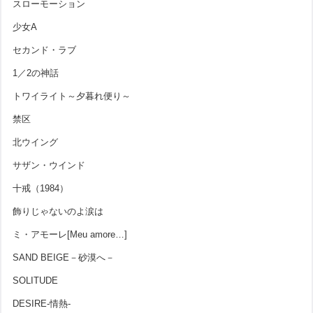
スローモーション
少女A
セカンド・ラブ
1／2の神話
トワイライト～夕暮れ便り～
禁区
北ウイング
サザン・ウインド
十戒（1984）
飾りじゃないのよ涙は
ミ・アモーレ[Meu amore…]
SAND BEIGE－砂漠へ－
SOLITUDE
DESIRE-情熱-