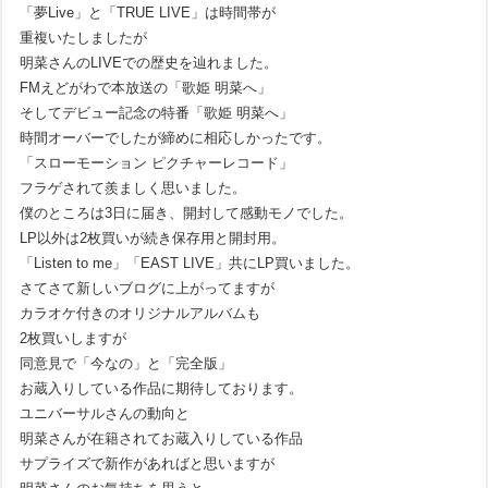
「夢Live」と「TRUE LIVE」は時間帯が
重複いたしましたが
明菜さんのLIVEでの歴史を辿れました。
FMえどがわで本放送の「歌姫 明菜へ」
そしてデビュー記念の特番「歌姫 明菜へ」
時間オーバーでしたが締めに相応しかったです。
「スローモーション ピクチャーレコード」
フラゲされて羨ましく思いました。
僕のところは3日に届き、開封して感動モノでした。
LP以外は2枚買いが続き保存用と開封用。
「Listen to me」「EAST LIVE」共にLP買いました。
さてさて新しいブログに上がってますが
カラオケ付きのオリジナルアルバムも
2枚買いしますが
同意見で「今なの」と「完全版」
お蔵入りしている作品に期待しております。
ユニバーサルさんの動向と
明菜さんが在籍されてお蔵入りしている作品
サプライズで新作があればと思いますが