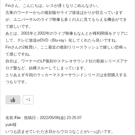
Finさん、こんにちは。レスが遅くなりごめんなさい。
古巣のワーナーからの復刻版やライブ放送ばかりが目立っています
が、ユニバーサルのライブ映像も多くの人に見てもらえる機会ができ
て嬉しいです。
あとは、2001年と2002年のライブ映像もなんとか権利関係をクリアに
して、テレビ放送orDVD（Blu-ray）化してくれたら良いですね。
Finさんの2枚買い、ここ最近の復刻リリースラッシュで嬉しい悲鳴っ
て感じですね。
自分は、ワーナーのLP復刻やステレオサウンド社の歌姫シリーズアナ
ログ盤など、結構スルーしてしまっています。
とりあえず今回のラッカーマスターサウンドシリーズは全部購入する
つもりです。
+1
名前:
Fin
:
投稿日：2022/05/06(金) 23:25:07
yuki様
いつも読ませていただき目からウロコなことがいっぱいです。