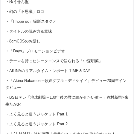
・ゆうせん盤
・幻の「不思議」ロゴ
・「I hope so」撮影スタジオ
・タイトルの読み方＆意味
・8cmCDSのお話し
・「Days」プロモーションビデオ
・テーマを持ったシークエンスで語られる「中森明菜」
・AKINAのリアルタイム・レポート TIME＆DAY
・「Akina Nakamori～歌姫ダブル・ディケイド」デビュー20周年イン
タビュー
・BS日テレ「地球劇場～100年後の君に聴かせたい歌～」谷村新司×来
生たかお
・よく見ると違うジャケット Part.1
・よく見ると違うジャケット Part.2
・「AL-MAUJ」は佐藤隆「デラシネ」のカバーではなかった！