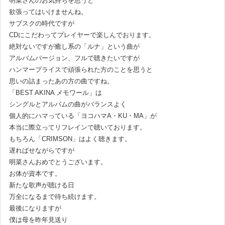
明菜さんのお気持ちを思うと
欲張ってはいけませんね。
サブスクの時代ですが
CDにこだわってプレイヤーで楽しんでおります。
絶対ないですが癒し系の「ルナ」という曲が
アルバムバージョン、フルで聴きたいですが
ハンマープライスで頑張られた方のことを思うと
思いの詰まったあの方の曲ですね。
「BEST AKINA メモワール」は
シングルとアルバムの曲がバランスよく
個人的にハマっている「ヨコハマA・KU・MA」が
本当に際立ってリフレインで聴いております。
もちろん「CRIMSON」はよく聴きます。
遅ればせながらですが
明菜さんおめでとうございます。
お体が資本です。
新たな歌声が聴ける日
万全になるまで待ち続けます。
最後になりますが
僕は母を昨年見送り