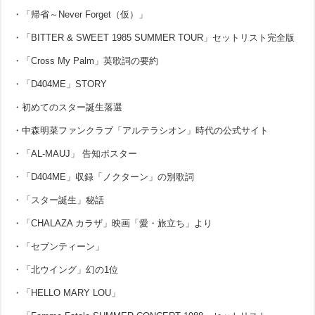
・「帰省～Never Forget（仮）」
・「BITTER & SWEET 1985 SUMMER TOUR」セットリスト完全版
・「Cross My Palm」英歌詞の要約
・「D404ME」STORY
・初めてのスター誕生落選
・中森明菜ファンクラブ「アルテラシオン」時代の公式サイト
・「AL-MAUJ」 告知ポスター
・「D404ME」収録「ノクターン」の別歌詞
・「スター誕生」秘話
・「CHALAZA カラザ」映画「愛・旅立ち」より
・「セブンティーン」
・「北ウイング」幻の1位
・「HELLO MARY LOU」