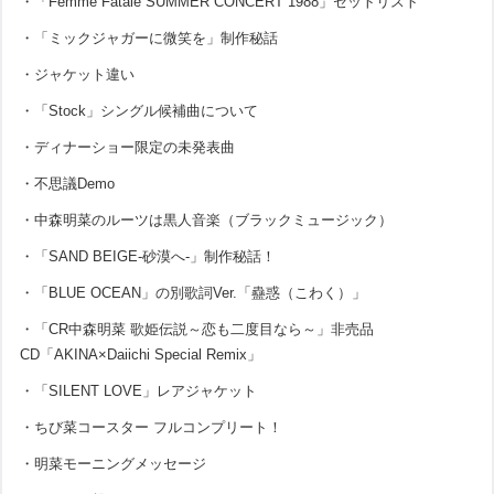
・「Femme Fatale SUMMER CONCERT 1988」セットリスト
・「ミックジャガーに微笑を」制作秘話
・ジャケット違い
・「Stock」シングル候補曲について
・ディナーショー限定の未発表曲
・不思議Demo
・中森明菜のルーツは黒人音楽（ブラックミュージック）
・「SAND BEIGE-砂漠へ-」制作秘話！
・「BLUE OCEAN」の別歌詞Ver.「蠱惑（こわく）」
・「CR中森明菜 歌姫伝説～恋も二度目なら～」非売品
CD「AKINA×Daiichi Special Remix」
・「SILENT LOVE」レアジャケット
・ちび菜コースター フルコンプリート！
・明菜モーニングメッセージ