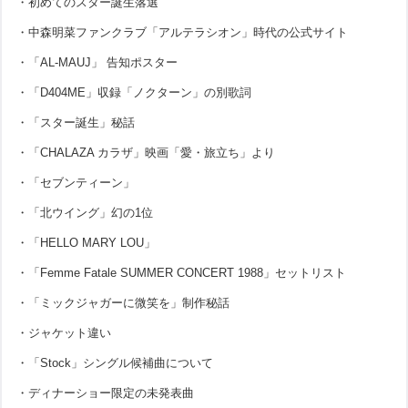
・初めてのスター誕生落選
・中森明菜ファンクラブ「アルテラシオン」時代の公式サイト
・「AL-MAUJ」 告知ポスター
・「D404ME」収録「ノクターン」の別歌詞
・「スター誕生」秘話
・「CHALAZA カラザ」映画「愛・旅立ち」より
・「セブンティーン」
・「北ウイング」幻の1位
・「HELLO MARY LOU」
・「Femme Fatale SUMMER CONCERT 1988」セットリスト
・「ミックジャガーに微笑を」制作秘話
・ジャケット違い
・「Stock」シングル候補曲について
・ディナーショー限定の未発表曲