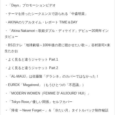
・「Days」プロモーションビデオ
・テーマを持ったシークエンスで語られる「中森明菜」
・AKINAのリアルタイム・レポート TIME＆DAY
・「Akina Nakamori～歌姫ダブル・ディケイド」デビュー20周年イン
タビュー
・BS日テレ「地球劇場～100年後の君に聴かせたい歌～」谷村新司×来
生たかお
・よく見ると違うジャケット Part.1
・よく見ると違うジャケット Part.2
・「AL-MAUJ」は佐藤隆「デラシネ」のカバーではなかった！
・EUROX「Megatrend」（もうひとつの「不思議」）
・「MODERN WOMEN（FEMME D’ AUJOURD’ HUI）」
・「Tokyo Rose／優しい関係」セルフカバー
・「帰省 ～Never Forget～」＆「冷たい月」タイトルバック制作秘話