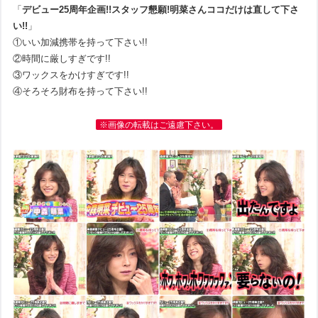
「
デビュー25周年企画!!スタッフ懇願!明菜さんココだけは直して下さ
い!!
」
①いい加減携帯を持って下さい!!
②時間に厳しすぎです!!
③ワックスをかけすぎです!!
④そろそろ財布を持って下さい!!
※画像の転載はご遠慮下さい。