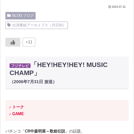
2023.07.31
BLOG ブログ
出演番組アーカイブス（月日別）
+11
「HEY!HEY!HEY! MUSIC
フジテレビ
CHAMP」
（2006年7月31日 放送）
♪ トーク
♪ GAME
パチンコ「
CR中森明菜～歌姫伝説
」の話題。