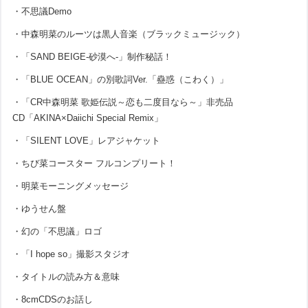
・不思議Demo
・中森明菜のルーツは黒人音楽（ブラックミュージック）
・「SAND BEIGE-砂漠へ-」制作秘話！
・「BLUE OCEAN」の別歌詞Ver.「蠱惑（こわく）」
・「CR中森明菜 歌姫伝説～恋も二度目なら～」非売品
CD「AKINA×Daiichi Special Remix」
・「SILENT LOVE」レアジャケット
・ちび菜コースター フルコンプリート！
・明菜モーニングメッセージ
・ゆうせん盤
・幻の「不思議」ロゴ
・「I hope so」撮影スタジオ
・タイトルの読み方＆意味
・8cmCDSのお話し