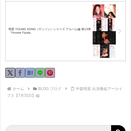
明星 YOUNG SONG（ヤンソン）シリーズ アルバム編 第13弾
「Femme Fatale」
ホーム
BLOG ブログ
中森明菜 出演番組アーカイ
ブス【7月31日】編