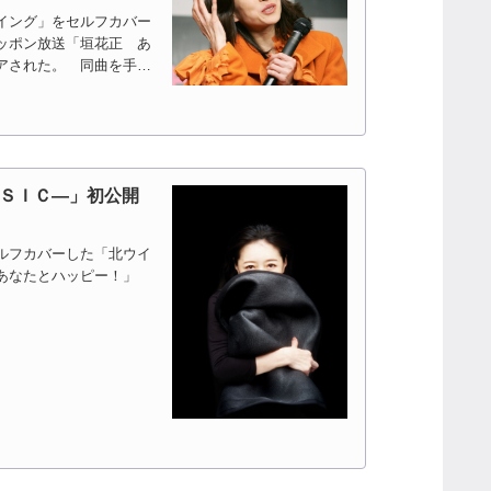
イング」をセルフカバー
ッポン放送「垣花正 あ
アされた。 同曲を手が
ＳＳＩＣ―」初公開
ルフカバーした「北ウイ
あなたとハッピー！」