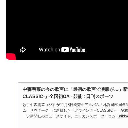
中森明菜の今の歌声に「最初の歌声で涙腺が…」新
CLASSIC-」全国初OA - 芸能 : 日刊スポーツ
歌手中森明菜（58）が11月8日発売のアルバム「林哲司50周
ム サウダージ」に新録した「北ウイング－CLASSIC－」が30
ーツ新聞社のニュースサイト、ニッカンスポーツ・コム（nikkans