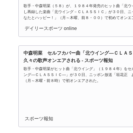
歌手・中森明菜（５８）が、１９８４年発売のヒット曲「北ウ
し再録した楽曲「北ウイング－ＣＬＡＳＳＩＣ」が３０日、ニ
なたとハッピー！」（月～木曜、前８・００）で初めてオンエ
けた作...
デイリースポーツ online
中森明菜 セルフカバー曲「北ウイング―ＣＬＡ
久々の歌声オンエアされる - スポーツ報知
歌手・中森明菜がヒット曲「北ウイング」（１９８４年）をセ
ング―ＣＬＡＳＳＩＣ―」が３０日、ニッポン放送「垣花正 
（月～木曜・前８時）で初オンエアされた。
スポーツ報知