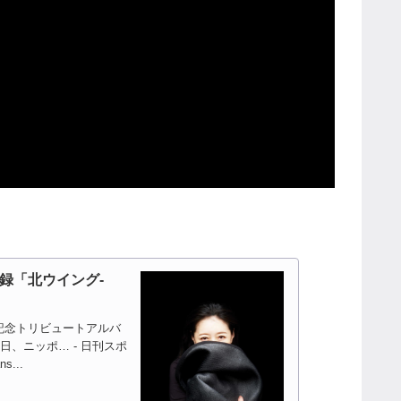
録「北ウイング-
年記念トリビュートアルバ
日、ニッポ… - 日刊スポ
...