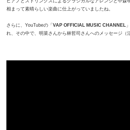
ピアノとストリングスによるクラシカルなアレンジと中森
相まって素晴らしい楽曲に仕上がっていましたね。
さらに、YouTubeの「
VAP OFFICIAL MUSIC CHANNEL
れ、その中で、明菜さんから林哲司さんへのメッセージ（