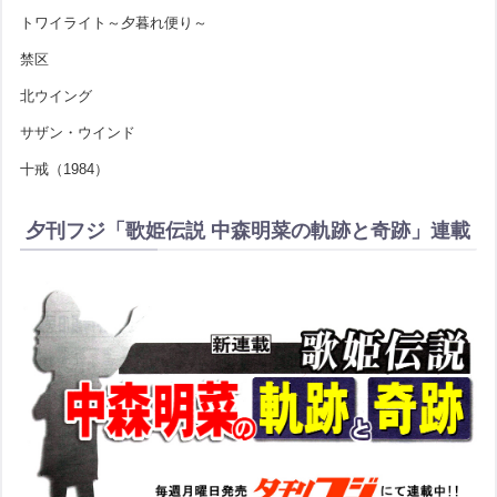
トワイライト～夕暮れ便り～
禁区
北ウイング
サザン・ウインド
十戒（1984）
夕刊フジ「歌姫伝説 中森明菜の軌跡と奇跡」連載