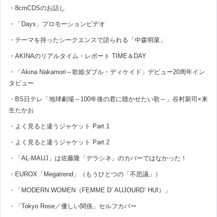
・8cmCDSのお話し
・「Days」プロモーションビデオ
・テーマを持ったシークエンスで語られる「中森明菜」
・AKINAのリアルタイム・レポート TIME＆DAY
・「Akina Nakamori～歌姫ダブル・ディケイド」デビュー20周年イン
タビュー
・BS日テレ「地球劇場～100年後の君に聴かせたい歌～」谷村新司×来
生たかお
・よく見ると違うジャケット Part.1
・よく見ると違うジャケット Part.2
・「AL-MAUJ」は佐藤隆「デラシネ」のカバーではなかった！
・EUROX「Megatrend」（もうひとつの「不思議」）
・「MODERN WOMEN（FEMME D’ AUJOURD’ HUI）」
・「Tokyo Rose／優しい関係」セルフカバー