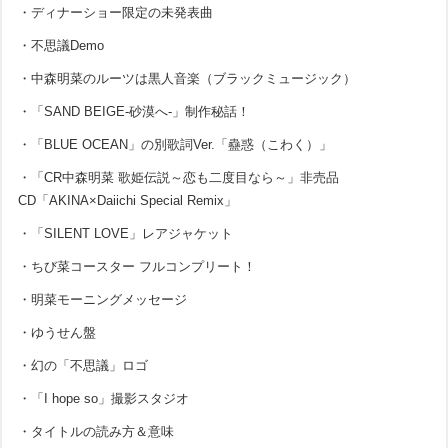
・ディナーショー限定の未発表曲
・不思議Demo
・中森明菜のルーツは黒人音楽（ブラックミュージック）
・「SAND BEIGE-砂漠へ-」制作秘話！
・「BLUE OCEAN」の別歌詞Ver.「蠱惑（こわく）」
・「CR中森明菜 歌姫伝説～恋も二度目なら～」非売品
CD「AKINA×Daiichi Special Remix」
・「SILENT LOVE」レアジャケット
・ちび菜コースター フルコンプリート！
・明菜モーニングメッセージ
・ゆうせん盤
・幻の「不思議」ロゴ
・「I hope so」撮影スタジオ
・タイトルの読み方＆意味