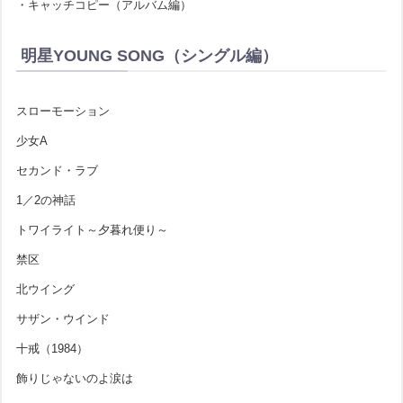
・キャッチコピー（アルバム編）
明星YOUNG SONG（シングル編）
スローモーション
少女A
セカンド・ラブ
1／2の神話
トワイライト～夕暮れ便り～
禁区
北ウイング
サザン・ウインド
十戒（1984）
飾りじゃないのよ涙は