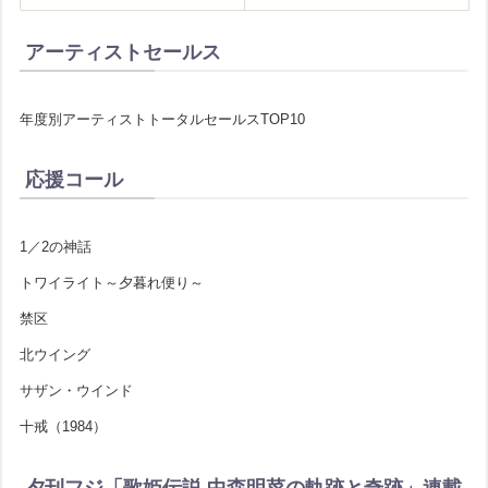
アーティストセールス
年度別アーティストトータルセールスTOP10
応援コール
1／2の神話
トワイライト～夕暮れ便り～
禁区
北ウイング
サザン・ウインド
十戒（1984）
夕刊フジ「歌姫伝説 中森明菜の軌跡と奇跡」連載