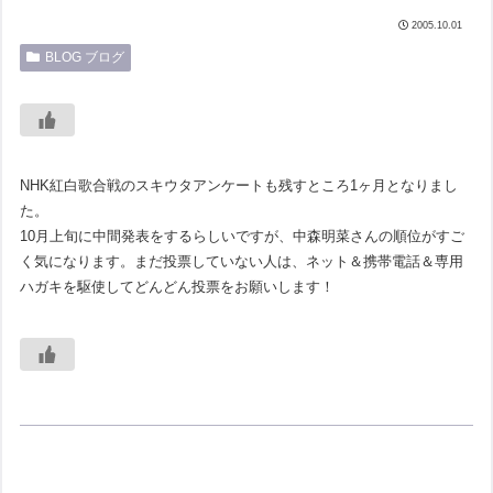
2005.10.01
BLOG ブログ
NHK紅白歌合戦のスキウタアンケートも残すところ1ヶ月となりまし
た。
10月上旬に中間発表をするらしいですが、中森明菜さんの順位がすご
く気になります。まだ投票していない人は、ネット＆携帯電話＆専用
ハガキを駆使してどんどん投票をお願いします！