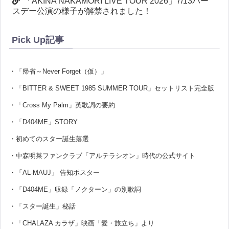
「AKINA NAKAMORI LIVE TOUR 2026」7/13バー
スデー公演の様子が解禁されました！
Pick Up記事
・「帰省～Never Forget（仮）」
・「BITTER & SWEET 1985 SUMMER TOUR」セットリスト完全版
・「Cross My Palm」英歌詞の要約
・「D404ME」STORY
・初めてのスター誕生落選
・中森明菜ファンクラブ「アルテラシオン」時代の公式サイト
・「AL-MAUJ」 告知ポスター
・「D404ME」収録「ノクターン」の別歌詞
・「スター誕生」秘話
・「CHALAZA カラザ」映画「愛・旅立ち」より