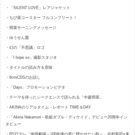
・「SILENT LOVE」レアジャケット
・ちび菜コースター フルコンプリート！
・明菜モーニングメッセージ
・ゆうせん盤
・幻の「不思議」ロゴ
・「I hope so」撮影スタジオ
・タイトルの読み方＆意味
・8cmCDSのお話し
・「Days」プロモーションビデオ
・テーマを持ったシークエンスで語られる「中森明菜」
・AKINAのリアルタイム・レポート TIME＆DAY
・「Akina Nakamori～歌姫ダブル・ディケイド」デビュー20周年イン
タビュー
・BS日テレ「地球劇場～100年後の君に聴かせたい歌～」谷村新司×来