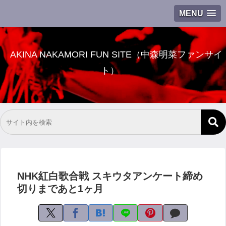
MENU
AKINA NAKAMORI FUN SITE（中森明菜ファンサイ
ト）
NHK紅白歌合戦 スキウタアンケート締め
切りまであと1ヶ月