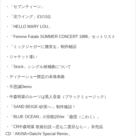
・「セブンティーン」
・「北ウイング」幻の1位
・「HELLO MARY LOU」
・「Femme Fatale SUMMER CONCERT 1988」セットリスト
・「ミックジャガーに微笑を」制作秘話
・ジャケット違い
・「Stock」シングル候補曲について
・ディナーショー限定の未発表曲
・不思議Demo
・中森明菜のルーツは黒人音楽（ブラックミュージック）
・「SAND BEIGE-砂漠へ-」制作秘話！
・「BLUE OCEAN」の別歌詞Ver.「蠱惑（こわく）」
・「CR中森明菜 歌姫伝説～恋も二度目なら～」非売品
CD「AKINA×Daiichi Special Remix」