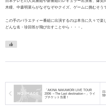
日本テレビの人気番組や新番組のレギュラー出演者、爆笑
木瞳、中森明菜らがなぞなぞやクイズ、ゲームに挑むそう
この手のバラエティー番組に出演するのは本当に久々で楽
どんな名・珍回答が飛び出すことやら・・・。
「AKINA NAKAMORI LIVE TOUR
日
2006 ～The Last destination～」ライ
情
ブチケット当選！