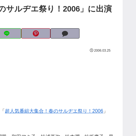
サルヂエ祭り！2006」に出演
2006.03.25
組「
超人気番組大集合！春のサルヂエ祭り！2006
」