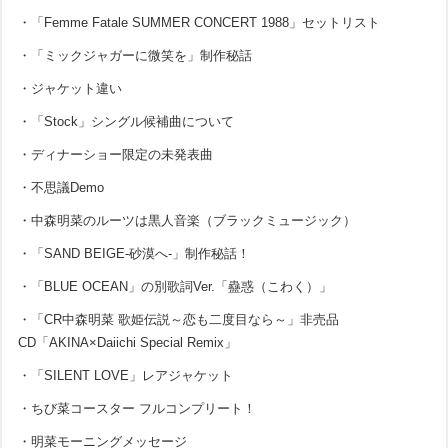
・「Femme Fatale SUMMER CONCERT 1988」セットリスト
・「ミックジャガーに微笑を」制作秘話
・ジャケット違い
・「Stock」シングル候補曲について
・ディナーショー限定の未発表曲
・不思議Demo
・中森明菜のルーツは黒人音楽（ブラックミュージック）
・「SAND BEIGE-砂漠へ-」制作秘話！
・「BLUE OCEAN」の別歌詞Ver.「蠱惑（こわく）」
・「CR中森明菜 歌姫伝説～恋も二度目なら～」非売品
CD「AKINA×Daiichi Special Remix」
・「SILENT LOVE」レアジャケット
・ちび菜コースター フルコンプリート！
・明菜モーニングメッセージ