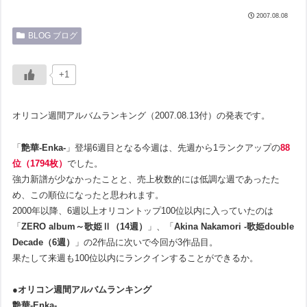
2007.08.08
BLOG ブログ
+1
オリコン週間アルバムランキング（2007.08.13付）の発表です。
「
艶華-Enka-
」登場6週目となる今週は、先週から1ランクアップの
88
位（1794枚）
でした。
強力新譜が少なかったことと、売上枚数的には低調な週であったた
め、この順位になったと思われます。
2000年以降、6週以上オリコントップ100位以内に入っていたのは
「
ZERO album～歌姫Ⅱ（14週）
」、「
Akina Nakamori -歌姫double
Decade（6週）
」の2作品に次いで今回が3作品目。
果たして来週も100位以内にランクインすることができるか。
●オリコン週間アルバムランキング
艶華-Enka-