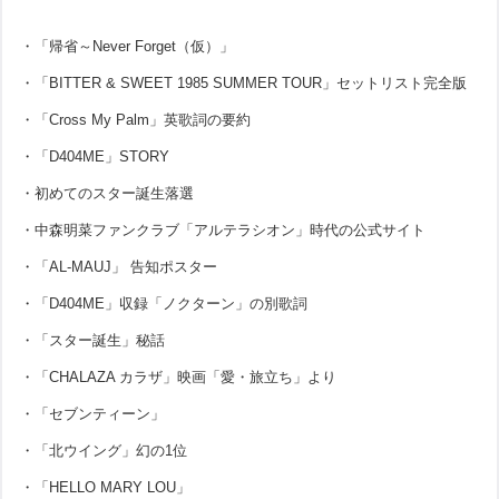
・「帰省～Never Forget（仮）」
・「BITTER & SWEET 1985 SUMMER TOUR」セットリスト完全版
・「Cross My Palm」英歌詞の要約
・「D404ME」STORY
・初めてのスター誕生落選
・中森明菜ファンクラブ「アルテラシオン」時代の公式サイト
・「AL-MAUJ」 告知ポスター
・「D404ME」収録「ノクターン」の別歌詞
・「スター誕生」秘話
・「CHALAZA カラザ」映画「愛・旅立ち」より
・「セブンティーン」
・「北ウイング」幻の1位
・「HELLO MARY LOU」