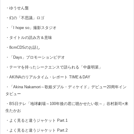
・ゆうせん盤
・幻の「不思議」ロゴ
・「I hope so」撮影スタジオ
・タイトルの読み方＆意味
・8cmCDSのお話し
・「Days」プロモーションビデオ
・テーマを持ったシークエンスで語られる「中森明菜」
・AKINAのリアルタイム・レポート TIME＆DAY
・「Akina Nakamori～歌姫ダブル・ディケイド」デビュー20周年イン
タビュー
・BS日テレ「地球劇場～100年後の君に聴かせたい歌～」谷村新司×来
生たかお
・よく見ると違うジャケット Part.1
・よく見ると違うジャケット Part.2