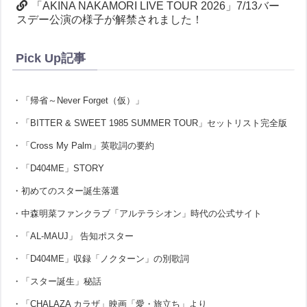
「AKINA NAKAMORI LIVE TOUR 2026」7/13バー
スデー公演の様子が解禁されました！
Pick Up記事
・「帰省～Never Forget（仮）」
・「BITTER & SWEET 1985 SUMMER TOUR」セットリスト完全版
・「Cross My Palm」英歌詞の要約
・「D404ME」STORY
・初めてのスター誕生落選
・中森明菜ファンクラブ「アルテラシオン」時代の公式サイト
・「AL-MAUJ」 告知ポスター
・「D404ME」収録「ノクターン」の別歌詞
・「スター誕生」秘話
・「CHALAZA カラザ」映画「愛・旅立ち」より