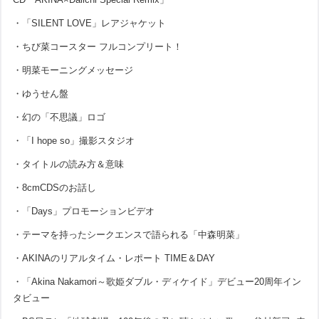
・「SILENT LOVE」レアジャケット
・ちび菜コースター フルコンプリート！
・明菜モーニングメッセージ
・ゆうせん盤
・幻の「不思議」ロゴ
・「I hope so」撮影スタジオ
・タイトルの読み方＆意味
・8cmCDSのお話し
・「Days」プロモーションビデオ
・テーマを持ったシークエンスで語られる「中森明菜」
・AKINAのリアルタイム・レポート TIME＆DAY
・「Akina Nakamori～歌姫ダブル・ディケイド」デビュー20周年イン
タビュー