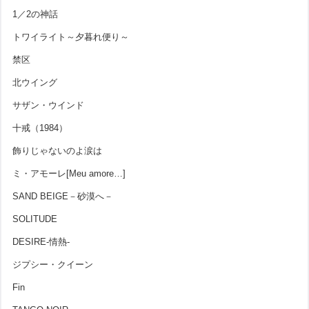
1／2の神話
トワイライト～夕暮れ便り～
禁区
北ウイング
サザン・ウインド
十戒（1984）
飾りじゃないのよ涙は
ミ・アモーレ[Meu amore…]
SAND BEIGE－砂漠へ－
SOLITUDE
DESIRE-情熱-
ジプシー・クイーン
Fin