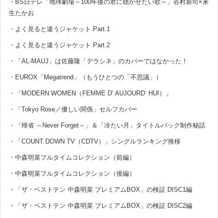
・BS日テレ「地球劇場～100年後の君に聴かせたい歌～」谷村新司×来
生たかお
・よく見ると違うジャケット Part.1
・よく見ると違うジャケット Part.2
・「AL-MAUJ」は佐藤隆「デラシネ」のカバーではなかった！
・EUROX「Megatrend」（もうひとつの「不思議」）
・「MODERN WOMEN（FEMME D’ AUJOURD’ HUI）」
・「Tokyo Rose／優しい関係」セルフカバー
・「帰省 ～Never Forget～」＆「冷たい月」タイトルバック制作秘話
・「COUNT DOWN TV（CDTV）」シングルランキング推移
・中森明菜フルタイムコレクション（前編）
・中森明菜フルタイムコレクション（後編）
・「ザ・ベストテン 中森明菜 プレミアムBOX」の検証 DISC1編
・「ザ・ベストテン 中森明菜 プレミアムBOX」の検証 DISC2編