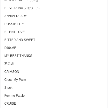
NEW AKINA エトランゼ
BEST AKINA メモワール
ANNIVERSARY
POSSIBILITY
SILENT LOVE
BITTER AND SWEET
D404ME
MY BEST THANKS
不思議
CRIMSON
Cross My Palm
Stock
Femme Fatale
CRUISE