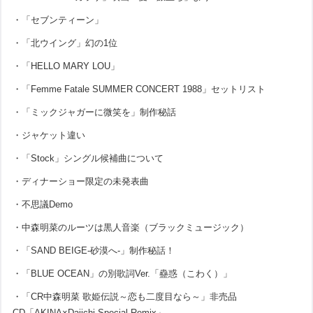
・「セブンティーン」
・「北ウイング」幻の1位
・「HELLO MARY LOU」
・「Femme Fatale SUMMER CONCERT 1988」セットリスト
・「ミックジャガーに微笑を」制作秘話
・ジャケット違い
・「Stock」シングル候補曲について
・ディナーショー限定の未発表曲
・不思議Demo
・中森明菜のルーツは黒人音楽（ブラックミュージック）
・「SAND BEIGE-砂漠へ-」制作秘話！
・「BLUE OCEAN」の別歌詞Ver.「蠱惑（こわく）」
・「CR中森明菜 歌姫伝説～恋も二度目なら～」非売品
CD「AKINA×Daiichi Special Remix」