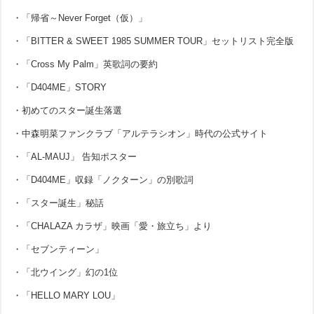
・「帰省～Never Forget（仮）」
・「BITTER & SWEET 1985 SUMMER TOUR」セットリスト完全版
・「Cross My Palm」英歌詞の要約
・「D404ME」STORY
・初めてのスター誕生落選
・中森明菜ファンクラブ「アルテラシオン」時代の公式サイト
・「AL-MAUJ」 告知ポスター
・「D404ME」収録「ノクターン」の別歌詞
・「スター誕生」秘話
・「CHALAZA カラザ」映画「愛・旅立ち」より
・「セブンティーン」
・「北ウイング」幻の1位
・「HELLO MARY LOU」