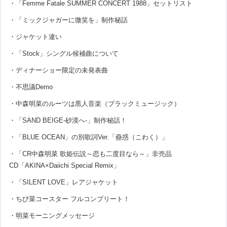
・「Femme Fatale SUMMER CONCERT 1988」セットリスト
・「ミックジャガーに微笑を」制作秘話
・ジャケット違い
・「Stock」シングル候補曲について
・ディナーショー限定の未発表曲
・不思議Demo
・中森明菜のルーツは黒人音楽（ブラックミュージック）
・「SAND BEIGE-砂漠へ-」制作秘話！
・「BLUE OCEAN」の別歌詞Ver.「蠱惑（こわく）」
・「CR中森明菜 歌姫伝説～恋も二度目なら～」非売品
CD「AKINA×Daiichi Special Remix」
・「SILENT LOVE」レアジャケット
・ちび菜コースター フルコンプリート！
・明菜モーニングメッセージ