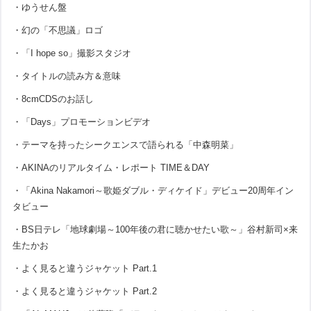
・ゆうせん盤
・幻の「不思議」ロゴ
・「I hope so」撮影スタジオ
・タイトルの読み方＆意味
・8cmCDSのお話し
・「Days」プロモーションビデオ
・テーマを持ったシークエンスで語られる「中森明菜」
・AKINAのリアルタイム・レポート TIME＆DAY
・「Akina Nakamori～歌姫ダブル・ディケイド」デビュー20周年イン
タビュー
・BS日テレ「地球劇場～100年後の君に聴かせたい歌～」谷村新司×来
生たかお
・よく見ると違うジャケット Part.1
・よく見ると違うジャケット Part.2