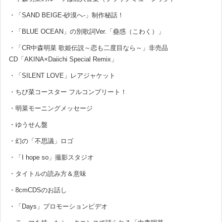
・「SAND BEIGE-砂漠へ-」制作秘話！
・「BLUE OCEAN」の別歌詞Ver.「蠱惑（こわく）」
・「CR中森明菜 歌姫伝説～恋も二度目なら～」非売品
CD「AKINA×Daiichi Special Remix」
・「SILENT LOVE」レアジャケット
・ちび菜コースター フルコンプリート！
・明菜モーニングメッセージ
・ゆうせん盤
・幻の「不思議」ロゴ
・「I hope so」撮影スタジオ
・タイトルの読み方＆意味
・8cmCDSのお話し
・「Days」プロモーションビデオ