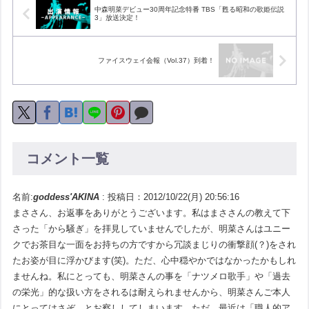
中森明菜デビュー30周年記念特番 TBS「甦る昭和の歌姫伝説
3」放送決定！
ファイスウェイ会報（Vol.37）到着！
コメント一覧
名前:
goddess'AKINA
:
投稿日：2012/10/22(月) 20:56:16
まささん、お返事をありがとうございます。私はまささんの教えて下
さった「から騒ぎ」を拝見していませんでしたが、明菜さんはユニー
クでお茶目な一面をお持ちの方ですから冗談まじりの衝撃顔(？)をされ
たお姿が目に浮かびます(笑)。ただ、心中穏やかではなかったかもしれ
ませんね。私にとっても、明菜さんの事を「ナツメロ歌手」や「過去
の栄光」的な扱い方をされるは耐えられませんから、明菜さんご本人
にとってはさぞ…とお察ししてしまいます。ただ、最近は「職人的ア