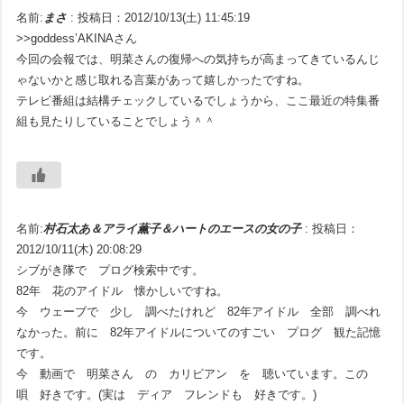
名前:
まさ
:
投稿日：2012/10/13(土) 11:45:19
>>goddess’AKINAさん
今回の会報では、明菜さんの復帰への気持ちが高まってきているんじ
ゃないかと感じ取れる言葉があって嬉しかったですね。
テレビ番組は結構チェックしているでしょうから、ここ最近の特集番
組も見たりしていることでしょう＾＾
名前:
村石太あ＆アライ薫子＆ハートのエースの女の子
:
投稿日：
2012/10/11(木) 20:08:29
シブがき隊で プログ検索中です。
82年 花のアイドル 懐かしいですね。
今 ウェーブで 少し 調べたけれど 82年アイドル 全部 調べれ
なかった。前に 82年アイドルについてのすごい プログ 観た記憶
です。
今 動画で 明菜さん の カリビアン を 聴いています。この
唄 好きです。(実は ディア フレンドも 好きです。)