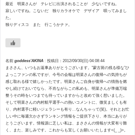
最近 明菜さんが テレビに出演されることが 少ないですね。
寂しいですね。こないだ 独りカラオケで デザイア 唄ってみまし
た。
独りディスコ また 行こうかナァ。
名前:
goddess'AKINA
:
投稿日：2012/09/30(日) 04:08:44
まささん、いつもお返事ありがとうございます。”蒙古斑の残る様な”ひ
よっこファンの私ですが、今号の会報は明菜さんの復帰への気持ちが
感じ取れる様で嬉しかったです。明菜さんご自身が復帰への情熱を燃
やし続けておいでなら、不肖ながらこの私めも、明菜さんが準備万端
整うその時をいつまでも待っていますからと改めて強く想いました。
そして明菜さんの内村航平選手への熱いコメントに、微笑ましくも有
り、内村選手に軽いジェラシーも有り…なんちゃって(笑)。それとお忙
しい中に毎週欠かさずランキング情報をご提供下さり、本当にありが
とうございます。情報源に乏しい私は、まささんの情報が大変有り難
く、また、楽しみです。これからも宜しくお願いいたします<(_ _)>。