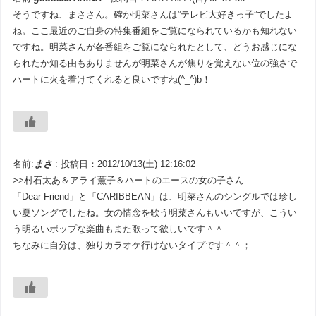
そうですね、まささん。確か明菜さんは”テレビ大好きっ子”でしたよ
ね。ここ最近のご自身の特集番組をご覧になられているかも知れない
ですね。明菜さんが各番組をご覧になられたとして、どうお感じにな
られたか知る由もありませんが明菜さんが焦りを覚えない位の強さで
ハートに火を着けてくれると良いですね(^_^)b！
名前:
まさ
:
投稿日：2012/10/13(土) 12:16:02
>>村石太あ＆アライ薫子＆ハートのエースの女の子さん
「Dear Friend」と「CARIBBEAN」は、明菜さんのシングルでは珍し
い夏ソングでしたね。女の情念を歌う明菜さんもいいですが、こうい
う明るいポップな楽曲もまた歌って欲しいです＾＾
ちなみに自分は、独りカラオケ行けないタイプです＾＾；