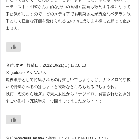
ーティスト・明菜さん」的な扱いの番組や誌面も散見する様になって
来た気がしますので、どのメディアでも明菜さんが秀逸なベテラン歌
手として正当な評価を受けられる世の中に成ります様にと願って止み
ません。
名前:
まさ
:
投稿日：2012/10/21(日) 17:38:13
>>goddess’AKINAさん
現役歌手として特集されるのは嬉しいでしょうけど、ナツメロ的な扱
いで特集されるのはちょっと複雑なところもあるでしょうね。
以前「恋のから騒ぎ」で素人女性から「ナツメロ」発言されたときは
すごい形相（冗談半分）で固まってましたから＾＾；
名前:
goddess'AKINA
:
投稿日：2012/10/14(日) 02:31:36