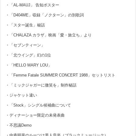
・「AL-MAUJ」 告知ポスター
・「D404ME」収録「ノクターン」の別歌詞
・「スター誕生」秘話
・「CHALAZA カラザ」映画「愛・旅立ち」より
・「セブンティーン」
・「北ウイング」幻の1位
・「HELLO MARY LOU」
・「Femme Fatale SUMMER CONCERT 1988」セットリスト
・「ミックジャガーに微笑を」制作秘話
・ジャケット違い
・「Stock」シングル候補曲について
・ディナーショー限定の未発表曲
・不思議Demo
・中森明菜のルーツは黒人音楽（ブラックミュージック）