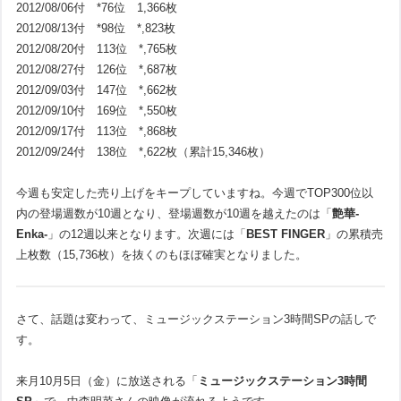
2012/08/06付 *76位 1,366枚
2012/08/13付 *98位 *,823枚
2012/08/20付 113位 *,765枚
2012/08/27付 126位 *,687枚
2012/09/03付 147位 *,662枚
2012/09/10付 169位 *,550枚
2012/09/17付 113位 *,868枚
2012/09/24付 138位 *,622枚（累計15,346枚）
今週も安定した売り上げをキープしていますね。今週でTOP300位以
内の登場週数が10週となり、登場週数が10週を越えたのは「
艶華-
Enka-
」の12週以来となります。次週には「
BEST FINGER
」の累積売
上枚数（15,736枚）を抜くのもほぼ確実となりました。
さて、話題は変わって、ミュージックステーション3時間SPの話しで
す。
来月10月5日（金）に放送される「
ミュージックステーション3時間