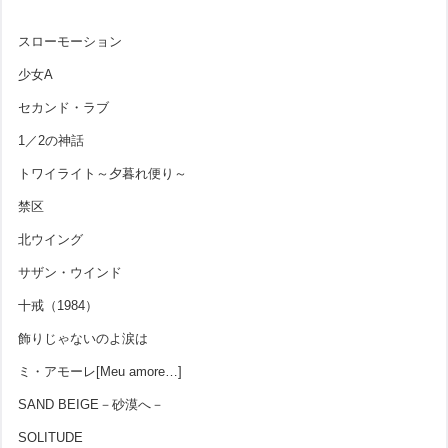
スローモーション
少女A
セカンド・ラブ
1／2の神話
トワイライト～夕暮れ便り～
禁区
北ウイング
サザン・ウインド
十戒（1984）
飾りじゃないのよ涙は
ミ・アモーレ[Meu amore…]
SAND BEIGE－砂漠へ－
SOLITUDE