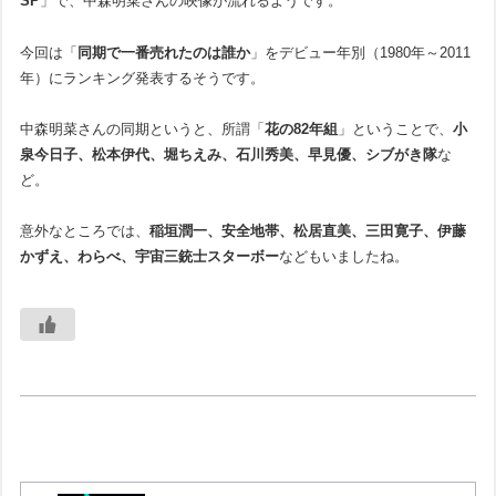
SP
」で、中森明菜さんの映像が流れるようです。
今回は「
同期で一番売れたのは誰か
」をデビュー年別（1980年～2011
年）にランキング発表するそうです。
中森明菜さんの同期というと、所謂「
花の82年組
」ということで、
小
泉今日子、松本伊代、堀ちえみ、石川秀美、早見優、シブがき隊
な
ど。
意外なところでは、
稲垣潤一、安全地帯、松居直美、三田寛子、伊藤
かずえ、わらべ、宇宙三銃士スターボー
などもいましたね。