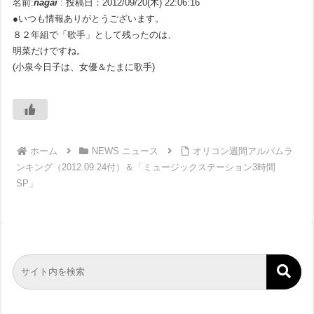
名前:
nagai
:
投稿日：2012/09/20(木) 22:06:16
●いつも情報ありがとうございます。
８２年組で「歌手」として残ったのは、
明菜だけですね。
(小泉今日子は、女優＆たまに歌手)
ホーム
NEWS ニュース
オリコン週間アルバムラ
ンキング（2012.09.24付）＆「ミュージックステーション3時間
SP」