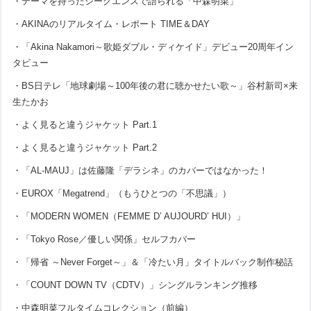
・テーマを持ったシークエンスで語られる「中森明菜」
・AKINAのリアルタイム・レポート TIME＆DAY
・「Akina Nakamori～歌姫ダブル・ディケイド」デビュー20周年イン
タビュー
・BS日テレ「地球劇場～100年後の君に聴かせたい歌～」谷村新司×来
生たかお
・よく見ると違うジャケット Part.1
・よく見ると違うジャケット Part.2
・「AL-MAUJ」は佐藤隆「デラシネ」のカバーではなかった！
・EUROX「Megatrend」（もうひとつの「不思議」）
・「MODERN WOMEN（FEMME D’ AUJOURD’ HUI）」
・「Tokyo Rose／優しい関係」セルフカバー
・「帰省 ～Never Forget～」＆「冷たい月」タイトルバック制作秘話
・「COUNT DOWN TV（CDTV）」シングルランキング推移
・中森明菜フルタイムコレクション（前編）