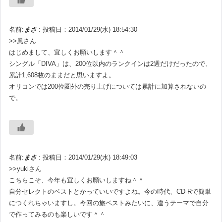
名前:
まさ
:
投稿日：2014/01/29(水) 18:54:30
>>風さん
はじめまして、宜しくお願いします＾＾
シングル「DIVA」は、200位以内のランクインは2週だけだったので、
累計1,608枚のままだと思いますよ。
オリコンでは200位圏外の売り上げについては累計に加算されないの
で。
名前:
まさ
:
投稿日：2014/01/29(水) 18:49:03
>>yukiさん
こちらこそ、今年も宜しくお願いしますね＾＾
自分セレクトのベストとかっていいですよね。今の時代、CD-Rで簡単
につくれちゃいますし。今回の旅ベストみたいに、違うテーマで自分
で作ってみるのも楽しいです＾＾