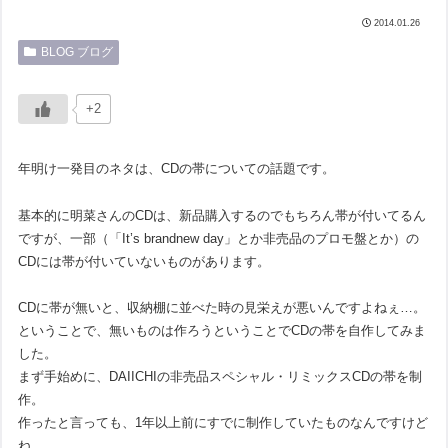
2014.01.26
BLOG ブログ
+2
年明け一発目のネタは、CDの帯についての話題です。
基本的に明菜さんのCDは、新品購入するのでもちろん帯が付いてるん
ですが、一部（「It’s brandnew day」とか非売品のプロモ盤とか）の
CDには帯が付いていないものがあります。
CDに帯が無いと、収納棚に並べた時の見栄えが悪いんですよねぇ…。
ということで、無いものは作ろうということでCDの帯を自作してみま
した。
まず手始めに、DAIICHIの非売品スペシャル・リミックスCDの帯を制
作。
作ったと言っても、1年以上前にすでに制作していたものなんですけど
ね…。