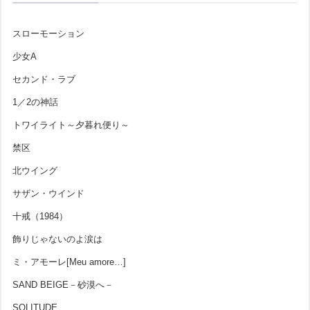
スローモーション
少女A
セカンド・ラブ
1／2の神話
トワイライト～夕暮れ便り～
禁区
北ウイング
サザン・ウインド
十戒（1984）
飾りじゃないのよ涙は
ミ・アモーレ[Meu amore…]
SAND BEIGE－砂漠へ－
SOLITUDE