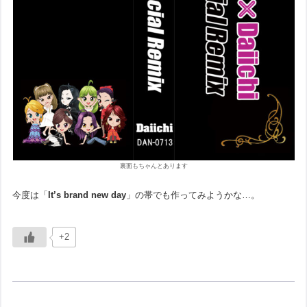
裏面もちゃんとあります
今度は「
It’s brand new day
」の帯でも作ってみようかな…。
+2