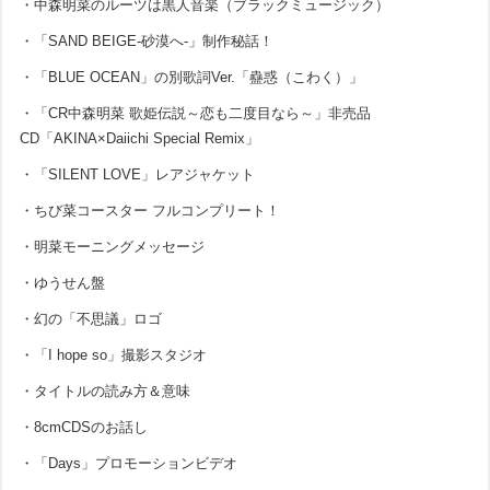
・中森明菜のルーツは黒人音楽（ブラックミュージック）
・「SAND BEIGE-砂漠へ-」制作秘話！
・「BLUE OCEAN」の別歌詞Ver.「蠱惑（こわく）」
・「CR中森明菜 歌姫伝説～恋も二度目なら～」非売品
CD「AKINA×Daiichi Special Remix」
・「SILENT LOVE」レアジャケット
・ちび菜コースター フルコンプリート！
・明菜モーニングメッセージ
・ゆうせん盤
・幻の「不思議」ロゴ
・「I hope so」撮影スタジオ
・タイトルの読み方＆意味
・8cmCDSのお話し
・「Days」プロモーションビデオ