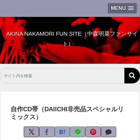
MENU
AKINA NAKAMORI FUN SITE（中森明菜ファンサイ
ト）
自作CD帯（DAIICHI非売品スペシャルリ
ミックス）