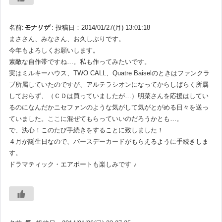
名前:
モナリザ
:
投稿日：2014/01/27(月) 13:01:18
まささん、みなさん、お久しぶりです。
今年もよろしくお願いします。
素敵な自作帯ですね…。私も作ってみたいです。
実はミルキーハウス、TWO CALL、Quatre Baiselのときはファンクラ
ブ所属していたのですが、アルテラシオンになってからしばらく所属
しておらず、（ＣＤは買っていましたが…）明菜さんを応援はしてい
るのになんだかニセファンのような気がして気がとがめる日々を送っ
ていました。ここに混ぜてもらっていいのだろうかとも…。
で、決心！このたび手続きをすることに致しました！
４月が誕生日なので、バースデーカードがもらえるように手続きしま
す。
ドラマティック・エアポートも楽しみです ♪