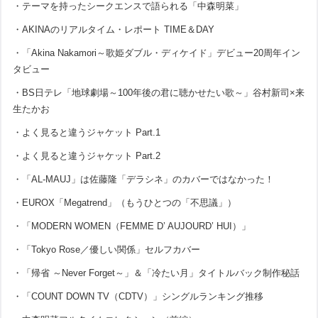
・テーマを持ったシークエンスで語られる「中森明菜」
・AKINAのリアルタイム・レポート TIME＆DAY
・「Akina Nakamori～歌姫ダブル・ディケイド」デビュー20周年イン
タビュー
・BS日テレ「地球劇場～100年後の君に聴かせたい歌～」谷村新司×来
生たかお
・よく見ると違うジャケット Part.1
・よく見ると違うジャケット Part.2
・「AL-MAUJ」は佐藤隆「デラシネ」のカバーではなかった！
・EUROX「Megatrend」（もうひとつの「不思議」）
・「MODERN WOMEN（FEMME D’ AUJOURD’ HUI）」
・「Tokyo Rose／優しい関係」セルフカバー
・「帰省 ～Never Forget～」＆「冷たい月」タイトルバック制作秘話
・「COUNT DOWN TV（CDTV）」シングルランキング推移