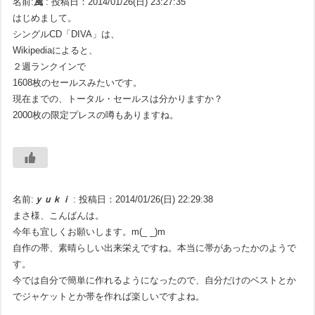
名前:
風
:
投稿日：2014/01/26(日) 23:27:35
はじめまして。
シングルCD「DIVA」は、
Wikipediaによると、
２週ランクインで
1608枚のセールスみたいです。
現在までの、トータル・セールスは分かりますか？
2000枚の限定プレスの噂もありますね。
名前:
ｙｕｋｉ
:
投稿日：2014/01/26(日) 22:29:38
まさ様、こんばんは。
今年も宜しくお願いします。m(_ _)m
自作の帯、素晴らしい出来栄えですね。本当に帯があったかのようで
す。
今では自分で簡単に作れるようになったので、自分だけのベストとか
でジャケットとか帯を作れば楽しいですよね。