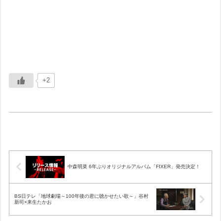
+2
中森明菜 6年ぶりオリジナルアルバム「FIXER」発売決定！
BS日テレ「地球劇場～100年後の君に聴かせたい歌～」谷村
新司×来生たかお