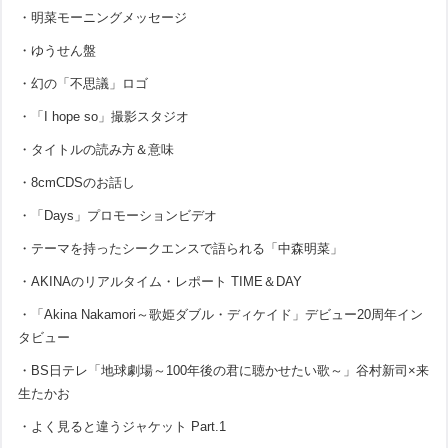
・明菜モーニングメッセージ
・ゆうせん盤
・幻の「不思議」ロゴ
・「I hope so」撮影スタジオ
・タイトルの読み方＆意味
・8cmCDSのお話し
・「Days」プロモーションビデオ
・テーマを持ったシークエンスで語られる「中森明菜」
・AKINAのリアルタイム・レポート TIME＆DAY
・「Akina Nakamori～歌姫ダブル・ディケイド」デビュー20周年イン
タビュー
・BS日テレ「地球劇場～100年後の君に聴かせたい歌～」谷村新司×来
生たかお
・よく見ると違うジャケット Part.1