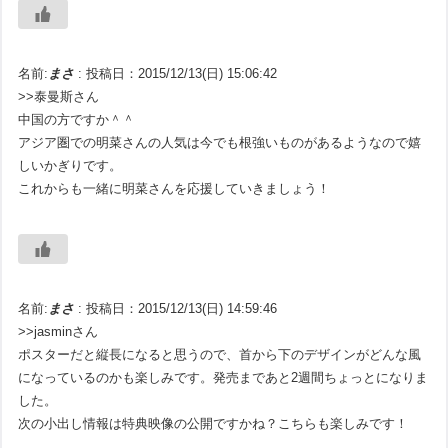
名前:
まさ
:
投稿日：2015/12/13(日) 15:06:42
>>泰曼斯さん
中国の方ですか＾＾
アジア圏での明菜さんの人気は今でも根強いものがあるようなので嬉
しいかぎりです。
これからも一緒に明菜さんを応援していきましょう！
名前:
まさ
:
投稿日：2015/12/13(日) 14:59:46
>>jasminさん
ポスターだと縦長になると思うので、首から下のデザインがどんな風
になっているのかも楽しみです。発売まであと2週間ちょっとになりま
した。
次の小出し情報は特典映像の公開ですかね？こちらも楽しみです！