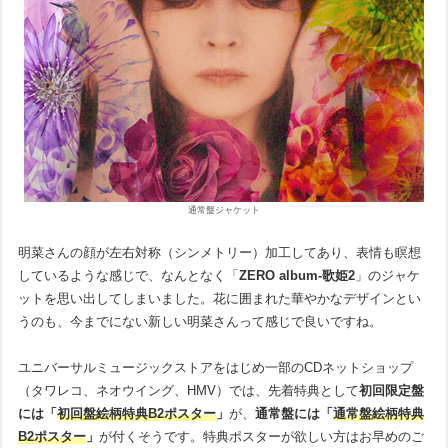
通常盤ジャケット
明菜さんの顔が左右対称（シンメトリー）加工してあり、表情も瞑想
しているような感じで、なんとなく「
ZERO album-歌姫2
」のジャケ
ットを思い出してしまいました。花に囲まれた華やかなデザインとい
うのも、今までにない新しい明菜さんって感じで良いですね。
ユニバーサルミュージックストアをはじめ一部のCDネットショップ
（タワレコ、ネオウイング、HMV）では、先着特典として
初回限定盤
には「
初回盤絵柄特典B2ポスター
」
が、
通常盤には「
通常盤絵柄特典
B2ポスター
」
が付くそうです。特典ポスターが欲しい方はお早めのご