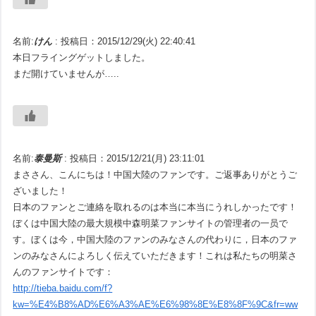
名前:
けん
:
投稿日：2015/12/29(火) 22:40:41
本日フライングゲットしました。
まだ開けていませんが…..
名前:
泰曼斯
:
投稿日：2015/12/21(月) 23:11:01
まささん、こんにちは！中国大陸のファンです。ご返事ありがとうご
ざいました！
日本のファンとご連絡を取れるのは本当に本当にうれしかったです！
ぼくは中国大陸の最大規模中森明菜ファンサイトの管理者の一员で
す。ぼくは今，中国大陸のファンのみなさんの代わりに，日本のファ
ンのみなさんによろしく伝えていただきます！これは私たちの明菜さ
んのファンサイトです：
http://tieba.baidu.com/f?
kw=%E4%B8%AD%E6%A3%AE%E6%98%8E%E8%8F%9C&fr=ww