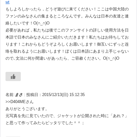
wt
もしよろしかったら，どうぞ遊びに来てください！ここは中国大陸の
ファンのみなさんの集まるところなんです。みんなは日本の友達と連
絡したいです！O(∩_∩)O
必要があれば，私たちは後でこのファンサイトの詳しい使用方法を日
本語で日本のみなさんにご紹介いただきます！私たちはお待ちしてお
ります！これからもどうぞよろしくお愿いします！御互いにずっと连
络を取れるようにお愿いします！ぼくは日本語にあまり上手じゃない
ので､文法に何か間違いがあったら、ご容赦ください。O(∩_∩)O
名前:
まさ
:
投稿日：2015/12/13(日) 15:12:35
>>D404MEさん
ありがとうございます。
元写真を先に見ていたので、ジャケットが公開された時に「あれ？」
と思って作ってみたらピッタリでした＾＾；