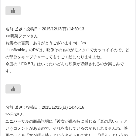
名前:
まさ
:
投稿日：2015/12/13(日) 14:50:13
>>明菜ファンさん
お褒めの言葉、ありがとうございますm(__)m
「unfixable」のPVは、映像そのものがモノクロでカッコイイので、ど
の部分をキャプチャーしてもすごく絵になりますよね。
今度の「FIXER」はいったいどんな映像が収録されるのか楽しみで
す。
名前:
まさ
:
投稿日：2015/12/13(日) 14:46:16
>>Finさん
ユニバーサルの商品説明に「彼女が眠る時に感じる『真の思い』」と
いうコメントがあるので、それを表しているのかもしれませんね。映
画のほうも「女が眠る時」というタイトルですし。「眠り」というの