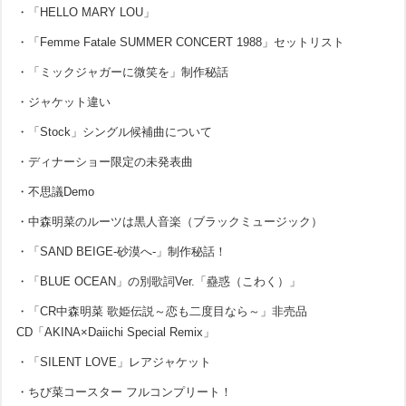
・「HELLO MARY LOU」
・「Femme Fatale SUMMER CONCERT 1988」セットリスト
・「ミックジャガーに微笑を」制作秘話
・ジャケット違い
・「Stock」シングル候補曲について
・ディナーショー限定の未発表曲
・不思議Demo
・中森明菜のルーツは黒人音楽（ブラックミュージック）
・「SAND BEIGE-砂漠へ-」制作秘話！
・「BLUE OCEAN」の別歌詞Ver.「蠱惑（こわく）」
・「CR中森明菜 歌姫伝説～恋も二度目なら～」非売品
CD「AKINA×Daiichi Special Remix」
・「SILENT LOVE」レアジャケット
・ちび菜コースター フルコンプリート！