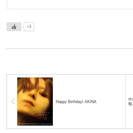
+3
中
Happy Birthday! AKINA
報