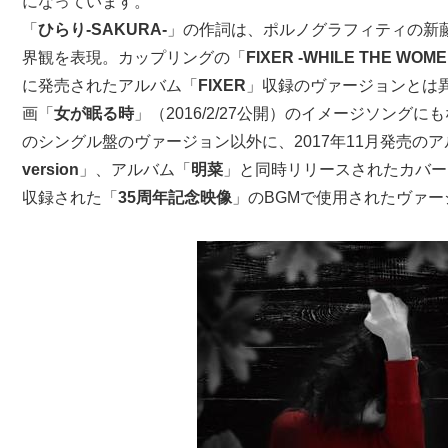
になっています。
「
ひらり-SAKURA-
」の作詞は、ポルノグラフィティの新
界観を表現。カップリングの「
FIXER -WHILE THE WOMEN
に発売されたアルバム「
FIXER
」収録のヴァージョンとは
画「
女が眠る時
」（2016/2/27公開）のイメージソングに
のシングル盤のヴァージョン以外に、2017年11月発売の
version
」、アルバム「
明菜
」と同時リリースされたカバー
収録された「
35周年記念映像
」のBGMで使用されたヴァー