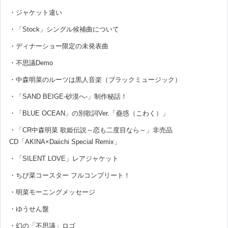
・ジャケット違い
・「Stock」シングル候補曲について
・ディナーショー限定の未発表曲
・不思議Demo
・中森明菜のルーツは黒人音楽（ブラックミュージック）
・「SAND BEIGE-砂漠へ-」制作秘話！
・「BLUE OCEAN」の別歌詞Ver.「蠱惑（こわく）」
・「CR中森明菜 歌姫伝説～恋も二度目なら～」非売品
CD「AKINA×Daiichi Special Remix」
・「SILENT LOVE」レアジャケット
・ちび菜コースター フルコンプリート！
・明菜モーニングメッセージ
・ゆうせん盤
・幻の「不思議」ロゴ