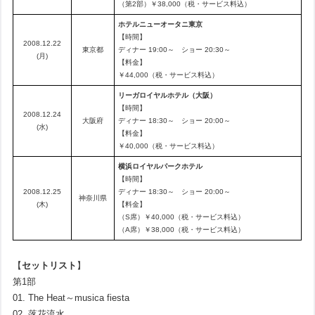
（第2部）￥38,000（税・サービス料込）
ホテルニューオータニ東京
【時間】
2008.12.22
東京都
ディナー 19:00～ ショー 20:30～
(月)
【料金】
￥44,000（税・サービス料込）
リーガロイヤルホテル（大阪）
【時間】
2008.12.24
大阪府
ディナー 18:30～ ショー 20:00～
(水)
【料金】
￥40,000（税・サービス料込）
横浜ロイヤルパークホテル
【時間】
2008.12.25
ディナー 18:30～ ショー 20:00～
神奈川県
(木)
【料金】
（S席）￥40,000（税・サービス料込）
（A席）￥38,000（税・サービス料込）
【
セットリスト
】
第1部
01. The Heat～musica fiesta
02. 落花流水