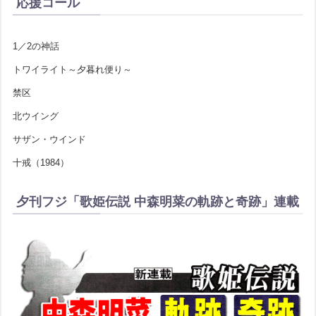
応援コール
1／2の神話
トワイライト～夕暮れ便り～
禁区
北ウイング
サザン・ウインド
十戒（1984）
夕刊フジ「歌姫伝説 中森明菜の軌跡と奇跡」連載