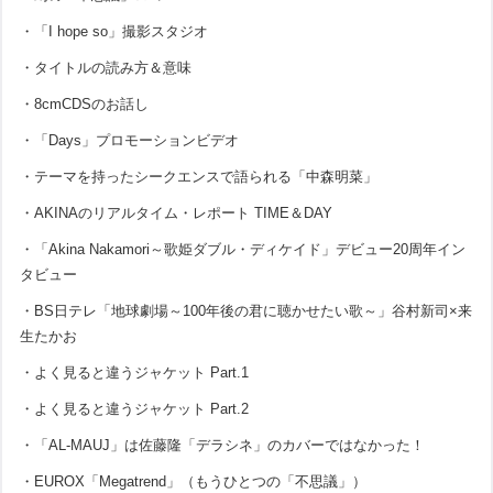
・「I hope so」撮影スタジオ
・タイトルの読み方＆意味
・8cmCDSのお話し
・「Days」プロモーションビデオ
・テーマを持ったシークエンスで語られる「中森明菜」
・AKINAのリアルタイム・レポート TIME＆DAY
・「Akina Nakamori～歌姫ダブル・ディケイド」デビュー20周年イン
タビュー
・BS日テレ「地球劇場～100年後の君に聴かせたい歌～」谷村新司×来
生たかお
・よく見ると違うジャケット Part.1
・よく見ると違うジャケット Part.2
・「AL-MAUJ」は佐藤隆「デラシネ」のカバーではなかった！
・EUROX「Megatrend」（もうひとつの「不思議」）