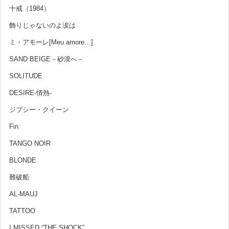
十戒（1984）
飾りじゃないのよ涙は
ミ・アモーレ[Meu amore…]
SAND BEIGE－砂漠へ－
SOLITUDE
DESIRE-情熱-
ジプシー・クイーン
Fin
TANGO NOIR
BLONDE
難破船
AL-MAUJ
TATTOO
I MISSED “THE SHOCK”