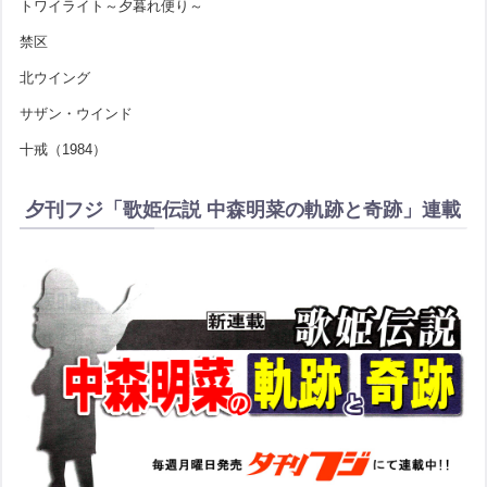
トワイライト～夕暮れ便り～
禁区
北ウイング
サザン・ウインド
十戒（1984）
夕刊フジ「歌姫伝説 中森明菜の軌跡と奇跡」連載