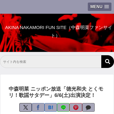
MENU
AKINA NAKAMORI FUN SITE（中森明菜ファンサイ
ト）
中森明菜 ニッポン放送「徳光和夫 とくモ
リ！歌謡サタデー」6/6(土)出演決定！