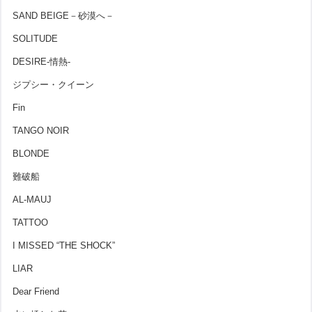
SAND BEIGE－砂漠へ－
SOLITUDE
DESIRE-情熱-
ジプシー・クイーン
Fin
TANGO NOIR
BLONDE
難破船
AL-MAUJ
TATTOO
I MISSED “THE SHOCK”
LIAR
Dear Friend