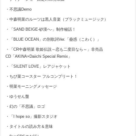
・不思議Demo
・中森明菜のルーツは黒人音楽（ブラックミュージック）
・「SAND BEIGE-砂漠へ-」制作秘話！
・「BLUE OCEAN」の別歌詞Ver.「蠱惑（こわく）」
・「CR中森明菜 歌姫伝説～恋も二度目なら～」非売品
CD「AKINA×Daiichi Special Remix」
・「SILENT LOVE」レアジャケット
・ちび菜コースター フルコンプリート！
・明菜モーニングメッセージ
・ゆうせん盤
・幻の「不思議」ロゴ
・「I hope so」撮影スタジオ
・タイトルの読み方＆意味