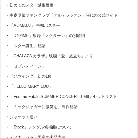
・初めてのスター誕生落選
・中森明菜ファンクラブ「アルテラシオン」時代の公式サイト
・「AL-MAUJ」 告知ポスター
・「D404ME」収録「ノクターン」の別歌詞
・「スター誕生」秘話
・「CHALAZA カラザ」映画「愛・旅立ち」より
・「セブンティーン」
・「北ウイング」幻の1位
・「HELLO MARY LOU」
・「Femme Fatale SUMMER CONCERT 1988」セットリスト
・「ミックジャガーに微笑を」制作秘話
・ジャケット違い
・「Stock」シングル候補曲について
・ディナーショー限定の未発表曲