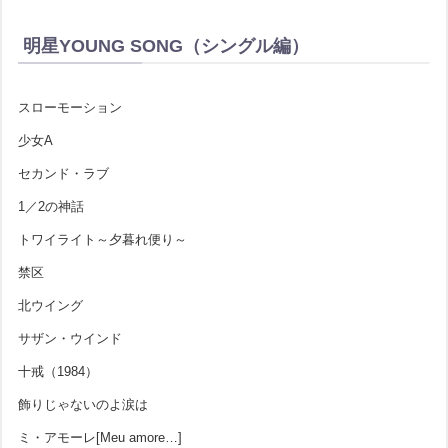
明星YOUNG SONG（シングル編）
スローモーション
少女A
セカンド・ラブ
1／2の神話
トワイライト～夕暮れ便り～
禁区
北ウイング
サザン・ウインド
十戒（1984）
飾りじゃないのよ涙は
ミ・アモーレ[Meu amore…]