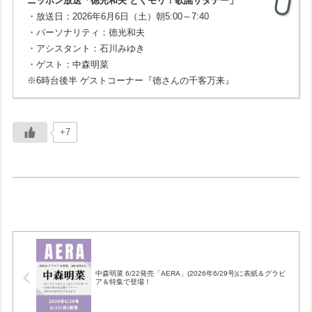
ニッポン放送「徳光和夫 とくモリ！歌謡サタデー」
・放送日：2026年6月6日（土）朝5:00～7:40
・パーソナリティ：徳光和夫
・アシスタント：石川みゆき
・ゲスト：中森明菜
※6時台後半 ゲストコーナー『徳さんの千客万来』
+7
中森明菜 6/22発売「AERA」(2026年6/29号)に表紙＆グラビ
ア＆特集で登場！