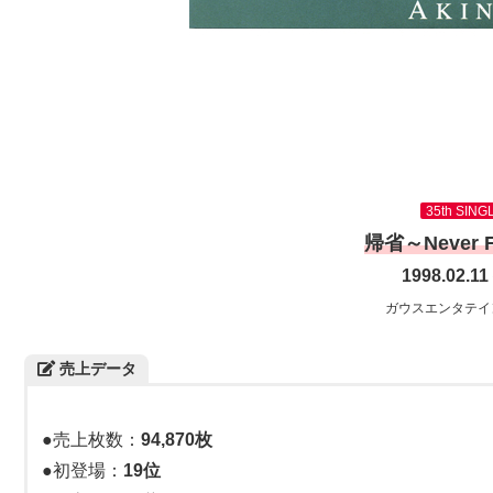
35th SING
帰省～Never F
1998.02.1
ガウスエンタテイ
売上データ
●売上枚数：
94,870枚
●初登場：
19位