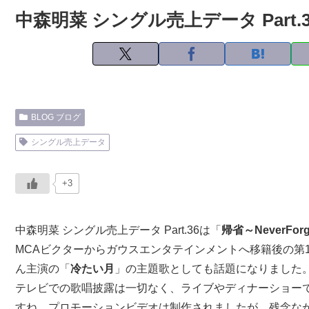
中森明菜 シングル売上データ Part.36
BLOG ブログ
シングル売上データ
+3
中森明菜 シングル売上データ Part.36は「
帰省～NeverForg
MCAビクターからガウスエンタテインメントへ移籍後の第
ん主演の「
冷たい月
」の主題歌としても話題になりました
テレビでの歌唱披露は一切なく、ライブやディナーショー
すね。プロモーションビデオは制作されましたが、残念な