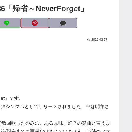
「帰省～NeverForget」
2012.03.17
et
」です。
1弾シングルとしてリリースされました。中森明菜さ
。
で数回歌ったのみの、ある意味、幻？の楽曲と言えま
がら現在までに商品化はされていません。当時のファ