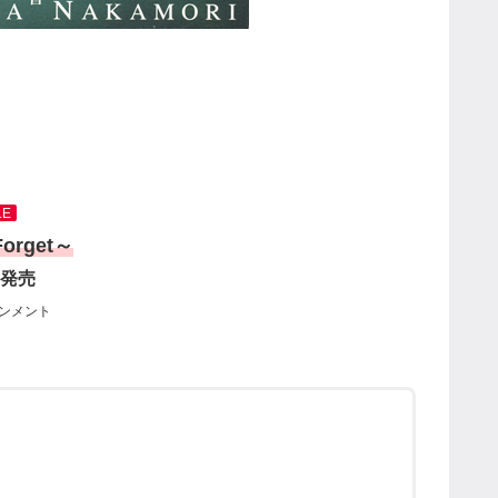
LE
orget～
1 発売
ンメント