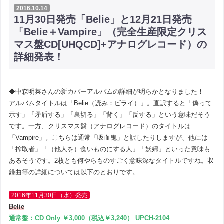
2016.10.14
11月30日発売「Belie」と12月21日発売
「Belie＋Vampire」（完全生産限定クリス
マス盤CD[UHQCD]+アナログレコード）の
詳細発表！
◆中森明菜さんの新カバーアルバムの詳細が明らかとなりました！
アルバムタイトルは「Belie（読み：ビライ）」。直訳すると「偽って
示す」「矛盾する」「裏切る」「背く」「反する」という意味だそう
です。一方、クリスマス盤（アナログレコード）のタイトルは
「Vampire」。こちらは通常「吸血鬼」と訳したりしますが、他には
「搾取者」「（他人を）食いものにする人」「妖婦」といった意味も
あるそうです。2枚とも何やらものすごく意味深なタイトルですね。収
録曲等の詳細については以下のとおりです。
2016年11月30日（水）発売
Belie
通常盤：CD Only ￥3,000（税込￥3,240） UPCH-2104