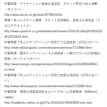
中森明菜、ディナーショー追加公演決定 チケット即完で自ら決断
（オリコン）
http://www.oricon.co.jp/news/2079913/full/
明菜７年ぶりステージ復帰 チケット完売御礼、追加３公演決定（ス
ポニチアネックス）
http://www.sponichi.co.jp/entertainment/news/2016/10/14/kiji/K2016101
4013532610.html
中森明菜７年ぶりディナーショー完売で３公演追加（日刊スポーツ）
http://www.nikkansports.com/entertainment/news/1723964.html
中森明菜、復活ディナーショー３公演追加！２枚のアルバムの詳細も
発表（サンケイスポーツ）
http://www.sanspo.com/geino/news/20161014/geo16101405040004-
n1.html
中森明菜７年ぶりディナーショー完売で追加公演決定（日刊スポー
ツ）
http://www.nikkansports.com/entertainment/news/1723995.html
中森明菜 復帰公演追加決定＆カバーアルバム詳細発表（Billboard
Japan）
http://headlines.yahoo.co.jp/hl?a=20161014-00043060-exp-musi