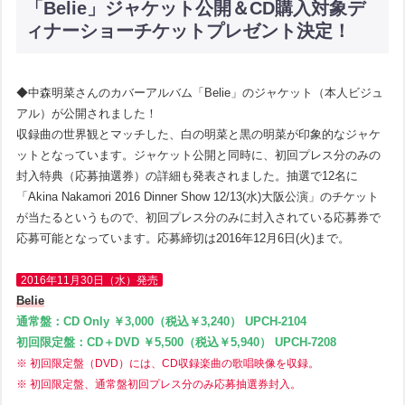
「Belie」ジャケット公開＆CD購入対象デ
ィナーショーチケットプレゼント決定！
◆中森明菜さんのカバーアルバム「Belie」のジャケット（本人ビジュ
アル）が公開されました！
収録曲の世界観とマッチした、白の明菜と黒の明菜が印象的なジャケ
ットとなっています。ジャケット公開と同時に、初回プレス分のみの
封入特典（応募抽選券）の詳細も発表されました。抽選で12名に
「Akina Nakamori 2016 Dinner Show 12/13(水)大阪公演」のチケット
が当たるというもので、初回プレス分のみに封入されている応募券で
応募可能となっています。応募締切は2016年12月6日(火)まで。
2016年11月30日（水）発売
Belie
通常盤：CD Only ￥3,000（税込￥3,240） UPCH-2104
初回限定盤：CD＋DVD ￥5,500（税込￥5,940） UPCH-7208
※ 初回限定盤（DVD）には、CD収録楽曲の歌唱映像を収録。
※ 初回限定盤、通常盤初回プレス分のみ応募抽選券封入。