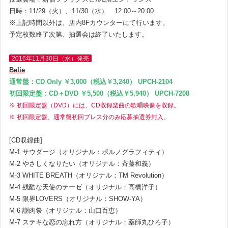
日時：11/29（火）、11/30（水） 12:00～20:00
※上記時間以外は、店内8Fカウンターにて行います。
予定枚数終了次第、抽選会は終了いたします。
2016年11月30日（水）発売
Belie
通常盤：CD Only ￥3,000（税込￥3,240） UPCH-2104
初回限定盤：CD＋DVD ￥5,500（税込￥5,940） UPCH-7208
※ 初回限定盤（DVD）には、CD収録楽曲の歌唱映像を収録。
※ 初回限定盤、通常盤初回プレス分のみ応募抽選券封入。
[CD収録曲]
M-1 サウダージ（オリジナル：ポルノグラフィティ）
M-2 やさしくなりたい（オリジナル：斉藤和義）
M-3 WHITE BREATH（オリジナル：TM Revolution）
M-4 残酷な天使のテーゼ（オリジナル：高橋洋子）
M-5 限界LOVERS（オリジナル：SHOW-YA）
M-6 謝肉祭（オリジナル：山口百恵）
M-7 ステキな恋の忘れ方（オリジナル：薬師丸ひろ子）