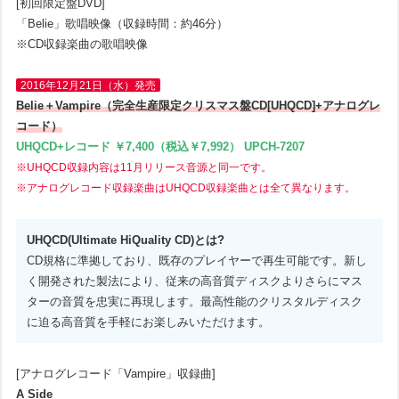
[初回限定盤DVD]
「Belie」歌唱映像（収録時間：約46分）
※CD収録楽曲の歌唱映像
2016年12月21日（水）発売
Belie＋Vampire（完全生産限定クリスマス盤CD[UHQCD]+アナログレ
コード）
UHQCD+レコード ￥7,400（税込￥7,992） UPCH-7207
※UHQCD収録内容は11月リリース音源と同一です。
※アナログレコード収録楽曲はUHQCD収録楽曲とは全て異なります。
UHQCD(Ultimate HiQuality CD)とは?
CD規格に準拠しており、既存のプレイヤーで再生可能です。新し
く開発された製法により、従来の高音質ディスクよりさらにマス
ターの音質を忠実に再現します。最高性能のクリスタルディスク
に迫る高音質を手軽にお楽しみいただけます。
[アナログレコード「Vampire」収録曲]
A Side