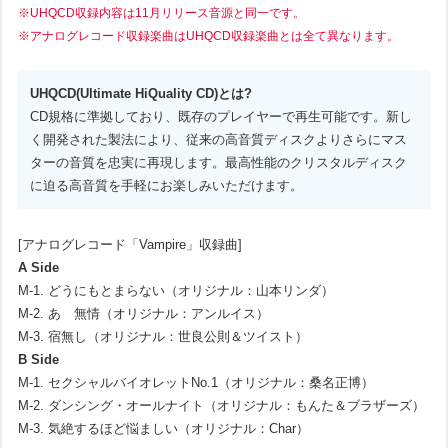
※UHQCD収録内容は11月リリース音源と同一です。
※アナログレコード収録楽曲はUHQCD収録楽曲とは全て異なります。
UHQCD(Ultimate HiQuality CD)とは?
CD規格に準拠しており、既存のプレイヤーで再生可能です。新し
く開発された製法により、従来の高音質ディスクよりさらにマス
ターの音質を忠実に再現します。最高性能のクリスタルディスク
に迫る高音質を手軽にお楽しみいただけます。
[アナログレコード「Vampire」収録曲]
A Side
M-1. どうにもとまらない（オリジナル：山本リンダ）
M-2. あゝ無情（オリジナル：アンルイス）
M-3. 宿無し（オリジナル：世良公則＆ツイスト）
B Side
M-1. セクシャルバイオレットNo.1（オリジナル：桑名正博）
M-2. ダンシング・オールナイト（オリジナル：もんた＆ブラザーズ）
M-3. 気絶するほど悩ましい（オリジナル：Char）