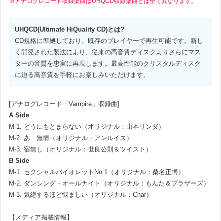
※アナログレコード収録楽曲はUHQCD収録楽曲とは全て異なります。
UHQCD(Ultimate HiQuality CD)とは?
CD規格に準拠しており、既存のプレイヤーで再生可能です。新し
く開発された製法により、従来の高音質ディスクよりさらにマス
ターの音質を忠実に再現します。最高性能のクリスタルディスク
に迫る高音質を手軽にお楽しみいただけます。
[アナログレコード「Vampire」収録曲]
A Side
M-1. どうにもとまらない（オリジナル：山本リンダ）
M-2. あゝ無情（オリジナル：アンルイス）
M-3. 宿無し（オリジナル：世良公則＆ツイスト）
B Side
M-1. セクシャルバイオレットNo.1（オリジナル：桑名正博）
M-2. ダンシング・オールナイト（オリジナル：もんた＆ブラザーズ）
M-3. 気絶するほど悩ましい（オリジナル：Char）
【メディア掲載情報】