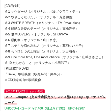
[CD収録曲]
M-1 サウダージ（オリジナル：ポルノグラフィティ）
M-2 やさしくなりたい（オリジナル：斉藤和義）
M-3 WHITE BREATH（オリジナル：TM Revolution）
M-4 残酷な天使のテーゼ（オリジナル：高橋洋子）
M-5 限界LOVERS（オリジナル：SHOW-YA）
M-6 謝肉祭（オリジナル：山口百恵）
M-7 ステキな恋の忘れ方（オリジナル：薬師丸ひろ子）
M-8 もうひとつの土曜日（オリジナル：浜田省吾）
M-9 One more time, One more chance（オリジナル：山崎まさよし）
M-10 たしかなこと（オリジナル：小田和正）
[初回限定盤DVD]
「Belie」歌唱映像（収録時間：約46分）
※CD収録楽曲の歌唱映像
2016年12月21日（水）発売
Belie＋Vampire（完全生産限定クリスマス盤CD[UHQCD]+アナログレ
コード）
UHQCD+レコード ￥7,400（税込￥7,992） UPCH-7207