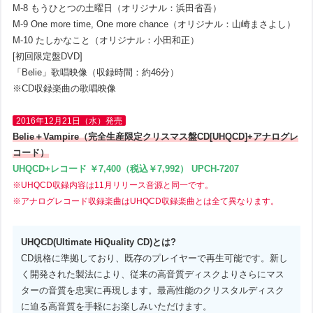
M-8 もうひとつの土曜日（オリジナル：浜田省吾）
M-9 One more time, One more chance（オリジナル：山崎まさよし）
M-10 たしかなこと（オリジナル：小田和正）
[初回限定盤DVD]
「Belie」歌唱映像（収録時間：約46分）
※CD収録楽曲の歌唱映像
2016年12月21日（水）発売
Belie＋Vampire（完全生産限定クリスマス盤CD[UHQCD]+アナログレ
コード）
UHQCD+レコード ￥7,400（税込￥7,992） UPCH-7207
※UHQCD収録内容は11月リリース音源と同一です。
※アナログレコード収録楽曲はUHQCD収録楽曲とは全て異なります。
UHQCD(Ultimate HiQuality CD)とは?
CD規格に準拠しており、既存のプレイヤーで再生可能です。新し
く開発された製法により、従来の高音質ディスクよりさらにマス
ターの音質を忠実に再現します。最高性能のクリスタルディスク
に迫る高音質を手軽にお楽しみいただけます。