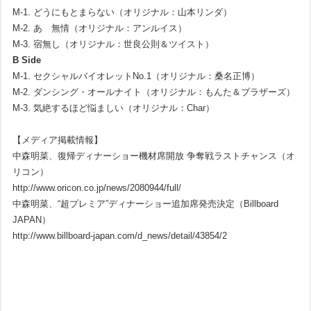
M-1. どうにもとまらない（オリジナル：山本リンダ）
M-2. あゝ無情（オリジナル：アンルイス）
M-3. 宿無し（オリジナル：世良公則＆ツイスト）
B Side
M-1. セクシャルバイオレットNo.1（オリジナル：桑名正博）
M-2. ダンシング・オールナイト（オリジナル：もんた＆ブラザーズ）
M-3. 気絶するほど悩ましい（オリジナル：Char）
【メディア掲載情報】
中森明菜、復帰ディナーショー機材席開放 争奪戦ラストチャンス（オ
リコン）
http://www.oricon.co.jp/news/2080944/full/
中森明菜、“超プレミア”ディナーショー追加席発売決定（Billboard
JAPAN）
http://www.billboard-japan.com/d_news/detail/43854/2