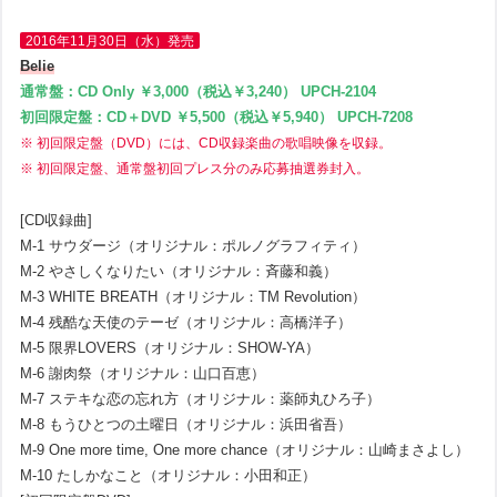
2016年11月30日（水）発売
Belie
通常盤：CD Only ￥3,000（税込￥3,240） UPCH-2104
初回限定盤：CD＋DVD ￥5,500（税込￥5,940） UPCH-7208
※ 初回限定盤（DVD）には、CD収録楽曲の歌唱映像を収録。
※ 初回限定盤、通常盤初回プレス分のみ応募抽選券封入。
[CD収録曲]
M-1 サウダージ（オリジナル：ポルノグラフィティ）
M-2 やさしくなりたい（オリジナル：斉藤和義）
M-3 WHITE BREATH（オリジナル：TM Revolution）
M-4 残酷な天使のテーゼ（オリジナル：高橋洋子）
M-5 限界LOVERS（オリジナル：SHOW-YA）
M-6 謝肉祭（オリジナル：山口百恵）
M-7 ステキな恋の忘れ方（オリジナル：薬師丸ひろ子）
M-8 もうひとつの土曜日（オリジナル：浜田省吾）
M-9 One more time, One more chance（オリジナル：山崎まさよし）
M-10 たしかなこと（オリジナル：小田和正）