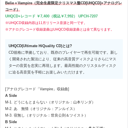
Belie＋Vampire（完全生産限定クリスマス盤CD[UHQCD]+アナログレ
コード）
UHQCD+レコード ￥7,400（税込￥7,992） UPCH-7207
※UHQCD収録内容は11月リリース音源と同一です。
※アナログレコード収録楽曲はUHQCD収録楽曲とは全て異なります。
UHQCD(Ultimate HiQuality CD)とは?
CD規格に準拠しており、既存のプレイヤーで再生可能です。新し
く開発された製法により、従来の高音質ディスクよりさらにマス
ターの音質を忠実に再現します。最高性能のクリスタルディスク
に迫る高音質を手軽にお楽しみいただけます。
[アナログレコード「Vampire」収録曲]
A Side
M-1. どうにもとまらない（オリジナル：山本リンダ）
M-2. あゝ無情（オリジナル：アンルイス）
M-3. 宿無し（オリジナル：世良公則＆ツイスト）
B Side