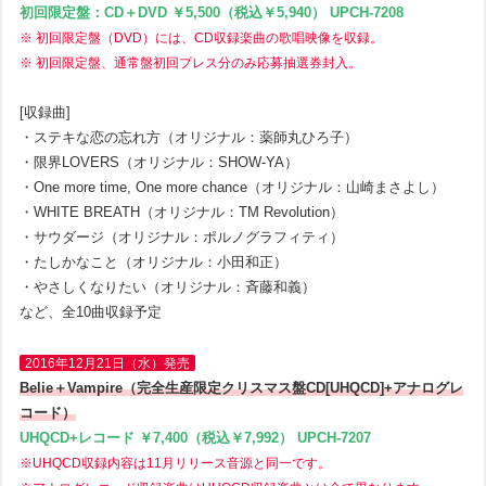
初回限定盤：CD＋DVD ￥5,500（税込￥5,940） UPCH-7208
※ 初回限定盤（DVD）には、CD収録楽曲の歌唱映像を収録。
※ 初回限定盤、通常盤初回プレス分のみ応募抽選券封入。
[収録曲]
・ステキな恋の忘れ方（オリジナル：薬師丸ひろ子）
・限界LOVERS（オリジナル：SHOW-YA）
・One more time, One more chance（オリジナル：山崎まさよし）
・WHITE BREATH（オリジナル：TM Revolution）
・サウダージ（オリジナル：ポルノグラフィティ）
・たしかなこと（オリジナル：小田和正）
・やさしくなりたい（オリジナル：斉藤和義）
など、全10曲収録予定
2016年12月21日（水）発売
Belie＋Vampire（完全生産限定クリスマス盤CD[UHQCD]+アナログレ
コード）
UHQCD+レコード ￥7,400（税込￥7,992） UPCH-7207
※UHQCD収録内容は11月リリース音源と同一です。